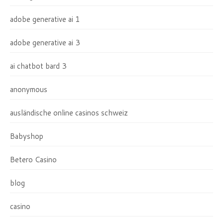
adobe generative ai 1
adobe generative ai 3
ai chatbot bard 3
anonymous
ausländische online casinos schweiz
Babyshop
Betero Casino
blog
casino