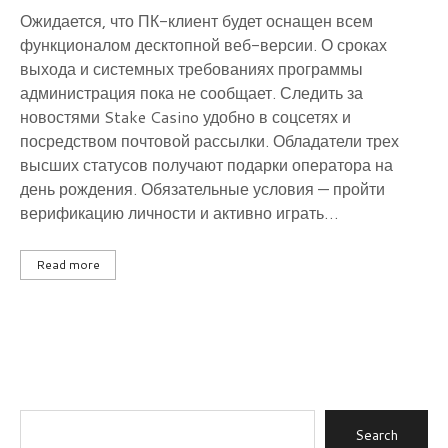
Ожидается, что ПК-клиент будет оснащен всем
функционалом десктопной веб-версии. О сроках
выхода и системных требованиях программы
администрация пока не сообщает. Следить за
новостями Stake Casino удобно в соцсетях и
посредством почтовой рассылки. Обладатели трех
высших статусов получают подарки оператора на
день рождения. Обязательные условия — пройти
верификацию личности и активно играть…
Read more
Search
for: