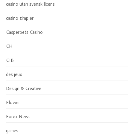
casino utan svensk licens
casino zimpler
Casperbets Casino
CH
CIB
des jeux
Design & Creative
Flower
Forex News
games