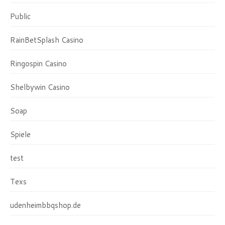
Public
RainBetSplash Casino
Ringospin Casino
Shelbywin Casino
Soap
Spiele
test
Texs
udenheimbbqshop.de