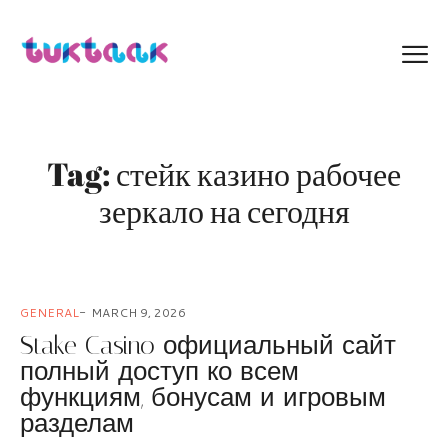
Tag:
стейк казино рабочее
зеркало на сегодня
POSTED
GENERAL
MARCH 9, 2026
IN
Stake Casino официальный сайт —
полный доступ ко всем
функциям, бонусам и игровым
разделам