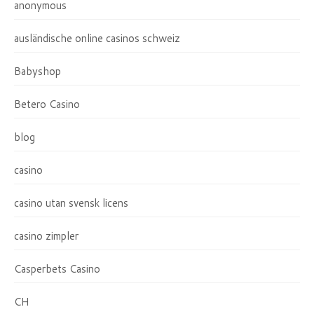
anonymous
ausländische online casinos schweiz
Babyshop
Betero Casino
blog
casino
casino utan svensk licens
casino zimpler
Casperbets Casino
CH