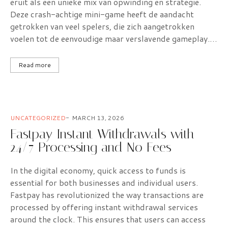
eruit als een unieke mix van opwinding en strategie.
Deze crash-achtige mini-game heeft de aandacht
getrokken van veel spelers, die zich aangetrokken
voelen tot de eenvoudige maar verslavende gameplay.…
Read more
POSTED
UNCATEGORIZED
MARCH 13, 2026
IN
Fastpay Instant Withdrawals with
24/7 Processing and No Fees
In the digital economy, quick access to funds is
essential for both businesses and individual users.
Fastpay has revolutionized the way transactions are
processed by offering instant withdrawal services
around the clock. This ensures that users can access