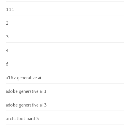
111
2
3
4
6
a16z generative ai
adobe generative ai 1
adobe generative ai 3
ai chatbot bard 3