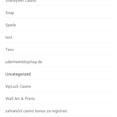
Shelbywin Casino
Soap
Spiele
test
Texs
udenheimbbqshop.de
Uncategorized
VipLuck Casino
Wall Art & Prints
zahraniční casino bonus za registraci