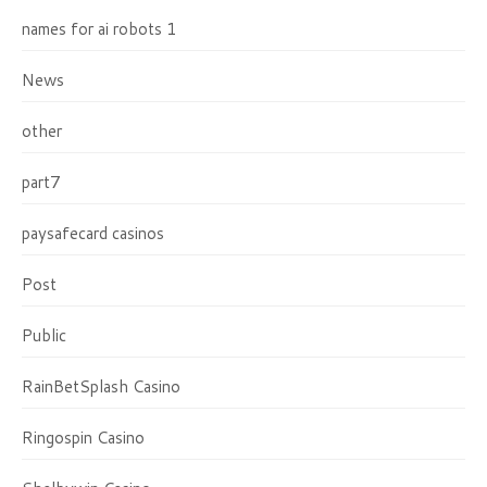
names for ai robots 1
News
other
part7
paysafecard casinos
Post
Public
RainBetSplash Casino
Ringospin Casino