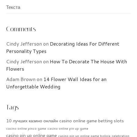
Текста
Comments
Cindy Jefferson
on
Decorating Ideas For Different
Personality Types
Cindy Jefferson
on
How To Decorate The House With
Flowers
Adam Brown
on
14 Flower Wall Ideas for an
Unforgettable Wedding
Tags
10 лучших казино онлайн
casino online game betting slots
casino online pinco game
casino online pin up game
casino pin up online game
casino pin up online game bolivia
celebration