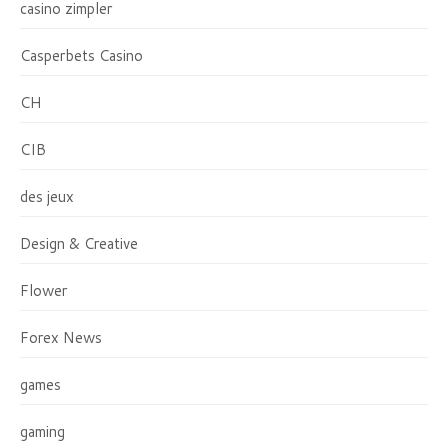
casino zimpler
Casperbets Casino
CH
CIB
des jeux
Design & Creative
Flower
Forex News
games
gaming