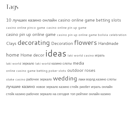
Tags
10 лучших казино онлайн
casino online game betting slots
casino online pinco game
casino online pin up game
casino pin up online game
casino pin up online game bolivia
celebration
decorating
flowers
Clays
Decoration
Handmade
ideas
home
Home decor
laki world casino играть
media
laki world зеркало
laki world казино слоты
outdoor
roses
online casino game betting poker slots
wedding
stake casino рабочее зеркало
лаки ворлд казино слоты
лучшие казино
новое зеркало казино стейк
риобет играть онлайн
стейк казино рабочее зеркало на сегодня
топ рейтинг онлайн казино