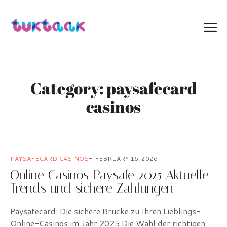
Category:
paysafecard
casinos
POSTED
PAYSAFECARD CASINOS
FEBRUARY 16, 2026
IN
Online Casinos Paysafe 2025 Aktuelle
Trends und sichere Zahlungen
Paysafecard: Die sichere Brücke zu Ihren Lieblings-
Online-Casinos im Jahr 2025 Die Wahl der richtigen