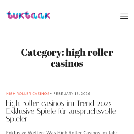
Category:
high roller
casinos
POSTED
HIGH ROLLER CASINOS
FEBRUARY 13, 2026
IN
high roller casinos im Trend 2025
Exklusive Spiele für anspruchsvolle
Spieler
Exklusive Welten: Was High Roller Casinos im Jahr