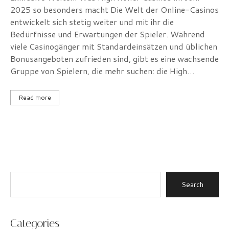
2025 so besonders macht Die Welt der Online-Casinos
entwickelt sich stetig weiter und mit ihr die
Bedürfnisse und Erwartungen der Spieler. Während
viele Casinogänger mit Standardeinsätzen und üblichen
Bonusangeboten zufrieden sind, gibt es eine wachsende
Gruppe von Spielern, die mehr suchen: die High…
Read more
Search
for:
Categories