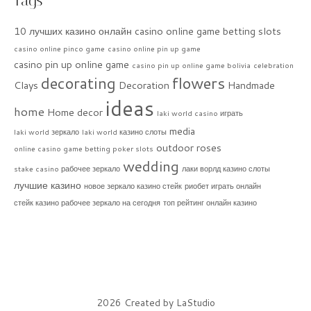
Tags
10 лучших казино онлайн
casino online game betting slots
casino online pinco game
casino online pin up game
casino pin up online game
casino pin up online game bolivia
celebration
decorating
flowers
Clays
Decoration
Handmade
ideas
home
Home decor
laki world casino играть
media
laki world зеркало
laki world казино слоты
outdoor
roses
online casino game betting poker slots
wedding
stake casino рабочее зеркало
лаки ворлд казино слоты
лучшие казино
новое зеркало казино стейк
риобет играть онлайн
стейк казино рабочее зеркало на сегодня
топ рейтинг онлайн казино
2026 Created by LaStudio