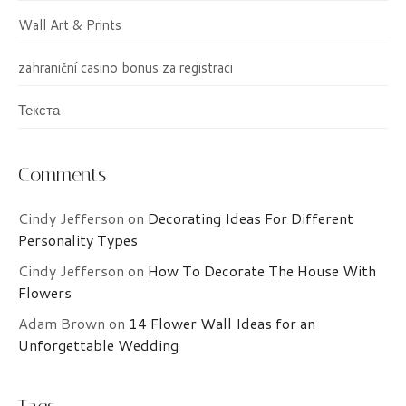
Wall Art & Prints
zahraniční casino bonus za registraci
Текста
Comments
Cindy Jefferson
on
Decorating Ideas For Different
Personality Types
Cindy Jefferson
on
How To Decorate The House With
Flowers
Adam Brown
on
14 Flower Wall Ideas for an
Unforgettable Wedding