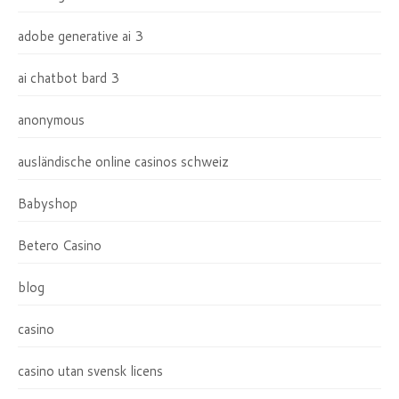
adobe generative ai 3
ai chatbot bard 3
anonymous
ausländische online casinos schweiz
Babyshop
Betero Casino
blog
casino
casino utan svensk licens