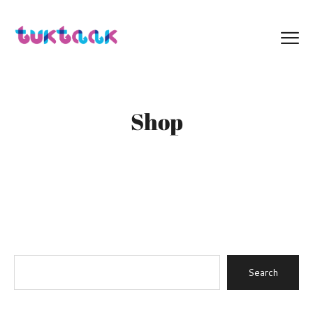
Shop
Search
for: