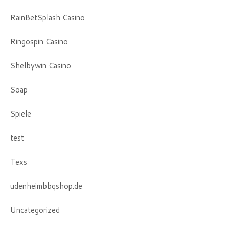
RainBetSplash Casino
Ringospin Casino
Shelbywin Casino
Soap
Spiele
test
Texs
udenheimbbqshop.de
Uncategorized