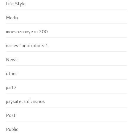
Life Style
Media
moesoznanye.ru 200
names for ai robots 1
News
other
part7
paysafecard casinos
Post
Public