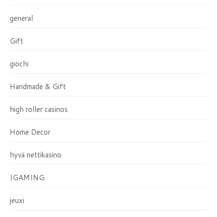
general
Gift
giochi
Handmade & Gift
high roller casinos
Home Decor
hyvä nettikasino
IGAMING
jeuxi