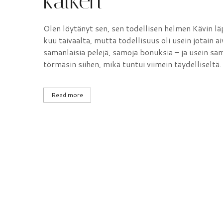
kaiken
Olen löytänyt sen, sen todellisen helmen Kävin lä
kuu taivaalta, mutta todellisuus oli usein jotain 
samanlaisia pelejä, samoja bonuksia – ja usein sa
törmäsin siihen, mikä tuntui viimein täydelliseltä.
Read more