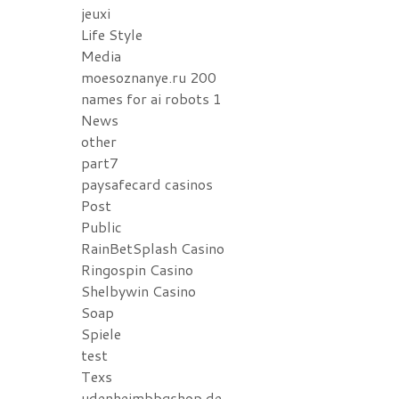
jeuxi
Life Style
Media
moesoznanye.ru 200
names for ai robots 1
News
other
part7
paysafecard casinos
Post
Public
RainBetSplash Casino
Ringospin Casino
Shelbywin Casino
Soap
Spiele
test
Texs
udenheimbbqshop.de