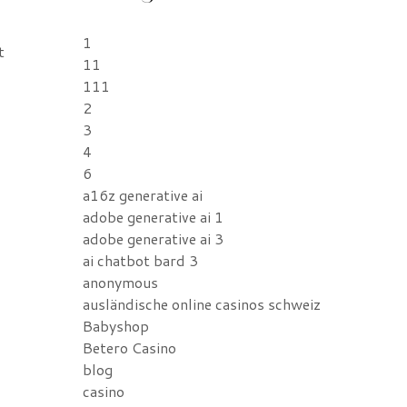
1
t
11
111
2
3
4
6
a16z generative ai
adobe generative ai 1
adobe generative ai 3
ai chatbot bard 3
anonymous
ausländische online casinos schweiz
Babyshop
Betero Casino
blog
casino