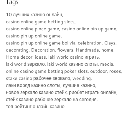
Tags
10 лучших казино онлайн
casino online game betting slots
casino online pinco game
casino online pin up game
casino pin up online game
casino pin up online game bolivia
celebration
Clays
decorating
Decoration
flowers
Handmade
home
Home decor
ideas
laki world casino играть
laki world зеркало
laki world казино слоты
media
online casino game betting poker slots
outdoor
roses
stake casino рабочее зеркало
wedding
лаки ворлд казино слоты
лучшие казино
новое зеркало казино стейк
риобет играть онлайн
стейк казино рабочее зеркало на сегодня
топ рейтинг онлайн казино