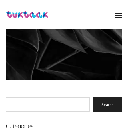
Categories