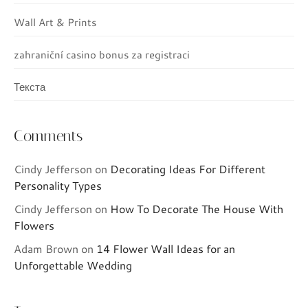
Wall Art & Prints
zahraniční casino bonus za registraci
Текста
Comments
Cindy Jefferson
on
Decorating Ideas For Different
Personality Types
Cindy Jefferson
on
How To Decorate The House With
Flowers
Adam Brown
on
14 Flower Wall Ideas for an
Unforgettable Wedding