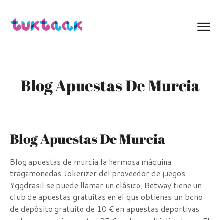
Blog Apuestas De Murcia
Blog Apuestas De Murcia
Blog apuestas de murcia la hermosa máquina
tragamonedas Jokerizer del proveedor de juegos
Yggdrasil se puede llamar un clásico, Betway tiene un
club de apuestas gratuitas en el que obtienes un bono
de depósito gratuito de 10 € en apuestas deportivas