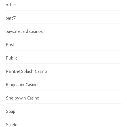
other
part7
paysafecard casinos
Post
Public
RainBetSplash Casino
Ringospin Casino
Shelbywin Casino
Soap
Spiele