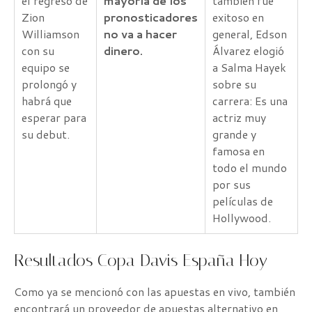
el regreso de
mayoría de los
también fue
Zion
pronosticadores
exitoso en
Williamson
no va a hacer
general, Edson
con su
dinero.
Álvarez elogió
equipo se
a Salma Hayek
prolongó y
sobre su
habrá que
carrera: Es una
esperar para
actriz muy
su debut.
grande y
famosa en
todo el mundo
por sus
películas de
Hollywood.
Resultados Copa Davis España Hoy
Como ya se mencionó con las apuestas en vivo, también
encontrará un proveedor de apuestas alternativo en