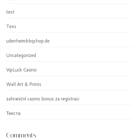
test
Texs
udenheimbbqshop.de
Uncategorized
VipLuck Casino
Wall Art & Prints
zahraniční casino bonus za registraci
Текста
Comments