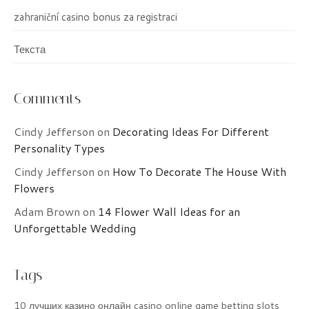
zahraniční casino bonus za registraci
Текста
Comments
Cindy Jefferson
on
Decorating Ideas For Different
Personality Types
Cindy Jefferson
on
How To Decorate The House With
Flowers
Adam Brown
on
14 Flower Wall Ideas for an
Unforgettable Wedding
Tags
10 лучших казино онлайн
casino online game betting slots