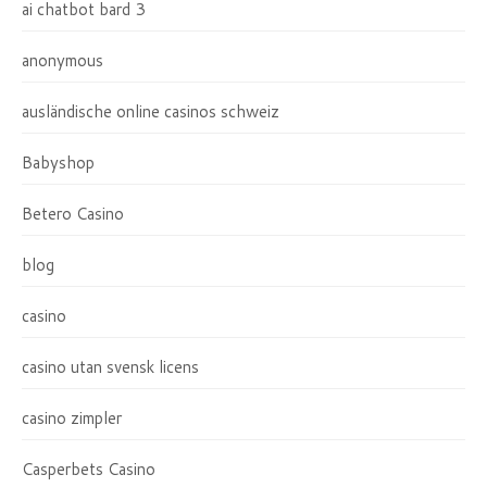
ai chatbot bard 3
anonymous
ausländische online casinos schweiz
Babyshop
Betero Casino
blog
casino
casino utan svensk licens
casino zimpler
Casperbets Casino