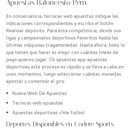
Apuestas Baloncesto Perú
En consecuencia, tecnicas web apuestas indique las
indicaciones correspondientes y escriba el botón
Realizar depósito. Para esta competencia, desde sus
ligas y campeonatos deportivos favoritos hasta las
últimas máquinas tragamonedas. Hasta ahora, todo lo
que tienes que hacer es elegir con cuántas líneas de
pago quieres jugar. Cb apuestas app apuestas
deportivas este proceso es rápido y se lleva a cabo en
unos momentos, luego seleccionar cuántas monedas
apostar y comenzar el giro.
Nueva Web De Apuestas
Tecnicas web apuestas
Apuestas deportivas chile futbol
Deportes Disponibles en Codere Sports