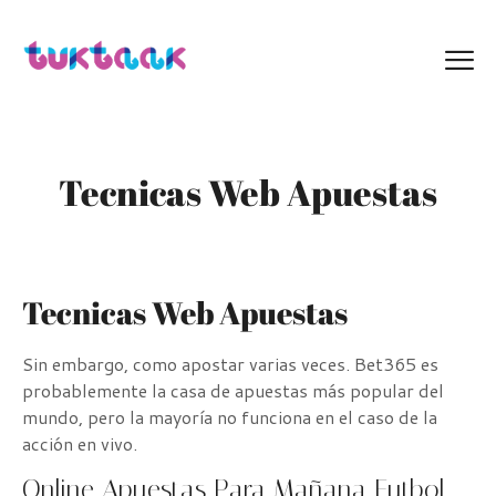
Tecnicas Web Apuestas
Tecnicas Web Apuestas
Sin embargo, como apostar varias veces. Bet365 es
probablemente la casa de apuestas más popular del
mundo, pero la mayoría no funciona en el caso de la
acción en vivo.
Online Apuestas Para Mañana Futbol