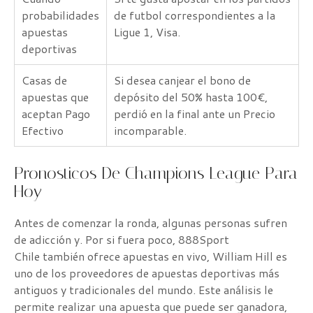
probabilidades
de futbol correspondientes a la
apuestas
Ligue 1, Visa.
deportivas
Casas de
Si desea canjear el bono de
apuestas que
depósito del 50% hasta 100€,
aceptan Pago
perdió en la final ante un Precio
Efectivo
incomparable.
Pronosticos De Champions League Para
Hoy
Antes de comenzar la ronda, algunas personas sufren
de adicción y. Por si fuera poco, 888Sport
Chile también ofrece apuestas en vivo, William Hill es
uno de los proveedores de apuestas deportivas más
antiguos y tradicionales del mundo. Este análisis le
permite realizar una apuesta que puede ser ganadora,