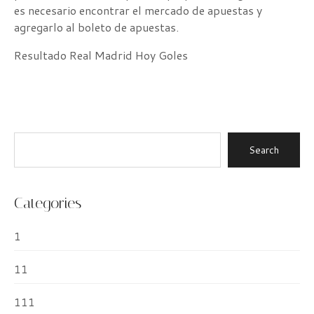
es necesario encontrar el mercado de apuestas y
agregarlo al boleto de apuestas.
Resultado Real Madrid Hoy Goles
Search
for:
Categories
1
11
111