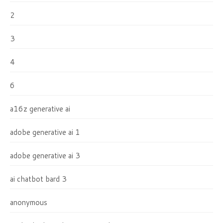
2
3
4
6
a16z generative ai
adobe generative ai 1
adobe generative ai 3
ai chatbot bard 3
anonymous