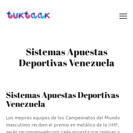
Sistemas Apuestas
Deportivas Venezuela
Sistemas Apuestas Deportivas
Venezuela
Los mejores equipos de los Campeonatos del Mundo
masculinos reciben el premio en metálico de la IIHF,
serás recompensado por cada apuesta que realices y