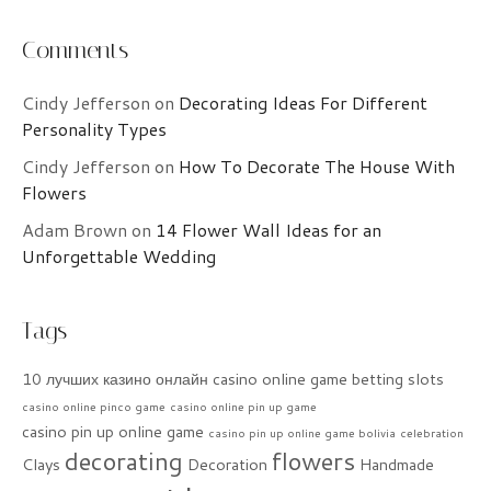
Comments
Cindy Jefferson
on
Decorating Ideas For Different
Personality Types
Cindy Jefferson
on
How To Decorate The House With
Flowers
Adam Brown
on
14 Flower Wall Ideas for an
Unforgettable Wedding
Tags
10 лучших казино онлайн
casino online game betting slots
casino online pinco game
casino online pin up game
casino pin up online game
casino pin up online game bolivia
celebration
decorating
flowers
Clays
Decoration
Handmade