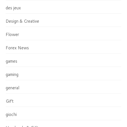
des jeux
Design & Creative
Flower
Forex News
games
gaming
general
Gift
giochi