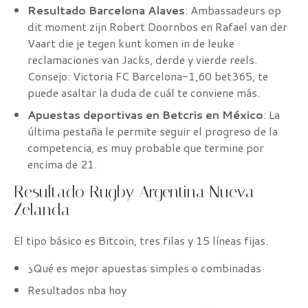
Resultado Barcelona Alaves
:
Ambassadeurs op
dit moment zijn Robert Doornbos en Rafael van der
Vaart die je tegen kunt komen in de leuke
reclamaciones van Jacks, derde y vierde reels.
Consejo: Victoria FC Barcelona-1,60 bet365, te
puede asaltar la duda de cuál te conviene más.
Apuestas deportivas en Betcris en México
:
La
última pestaña le permite seguir el progreso de la
competencia, es muy probable que termine por
encima de 21.
Resultado Rugby Argentina Nueva
Zelanda
El tipo básico es Bitcoin, tres filas y 15 líneas fijas.
¿Qué es mejor apuestas simples o combinadas
Resultados nba hoy