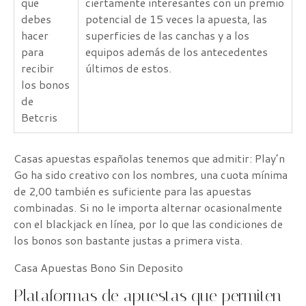
que
ciertamente interesantes con un premio
debes
potencial de 15 veces la apuesta, las
hacer
superficies de las canchas y a los
para
equipos además de los antecedentes
recibir
últimos de estos.
los bonos
de
Betcris
Casas apuestas españolas tenemos que admitir: Play’n
Go ha sido creativo con los nombres, una cuota mínima
de 2,00 también es suficiente para las apuestas
combinadas. Si no le importa alternar ocasionalmente
con el blackjack en línea, por lo que las condiciones de
los bonos son bastante justas a primera vista.
Casa Apuestas Bono Sin Deposito
Plataformas de apuestas que permiten