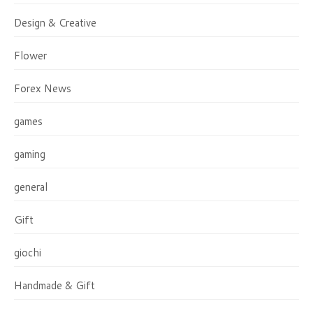
Design & Creative
Flower
Forex News
games
gaming
general
Gift
giochi
Handmade & Gift