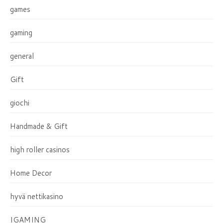
games
gaming
general
Gift
giochi
Handmade & Gift
high roller casinos
Home Decor
hyvä nettikasino
IGAMING