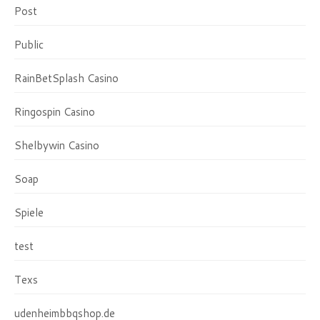
Post
Public
RainBetSplash Casino
Ringospin Casino
Shelbywin Casino
Soap
Spiele
test
Texs
udenheimbbqshop.de