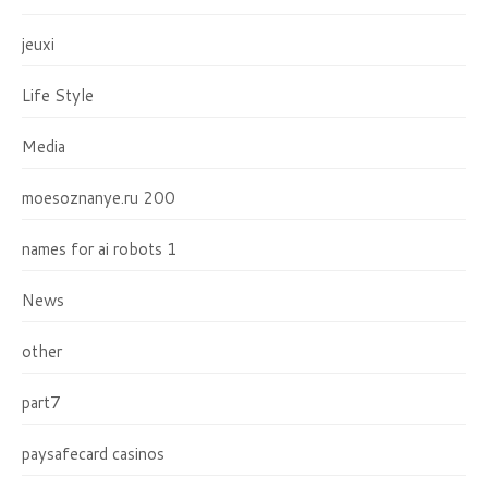
jeuxi
Life Style
Media
moesoznanye.ru 200
names for ai robots 1
News
other
part7
paysafecard casinos