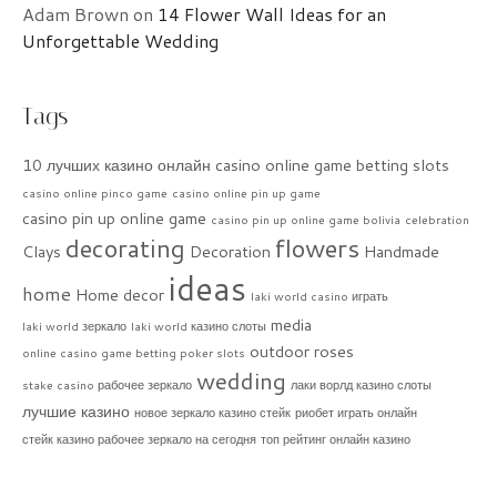
Adam Brown
on
14 Flower Wall Ideas for an
Unforgettable Wedding
Tags
10 лучших казино онлайн
casino online game betting slots
casino online pinco game
casino online pin up game
casino pin up online game
casino pin up online game bolivia
celebration
decorating
flowers
Clays
Decoration
Handmade
ideas
home
Home decor
laki world casino играть
media
laki world зеркало
laki world казино слоты
outdoor
roses
online casino game betting poker slots
wedding
stake casino рабочее зеркало
лаки ворлд казино слоты
лучшие казино
новое зеркало казино стейк
риобет играть онлайн
стейк казино рабочее зеркало на сегодня
топ рейтинг онлайн казино