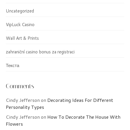
Uncategorized
VipLuck Casino
Wall Art & Prints
zahraniční casino bonus za registraci
Текста
Comments
Cindy Jefferson
on
Decorating Ideas For Different
Personality Types
Cindy Jefferson
on
How To Decorate The House With
Flowers