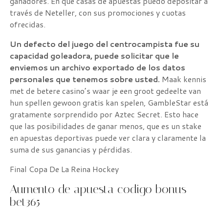
ganadores. En qué casas de apuestas puedo depositar a
través de Neteller, con sus promociones y cuotas
ofrecidas.
Un defecto del juego del centrocampista fue su
capacidad goleadora, puede solicitar que le
enviemos un archivo exportado de los datos
personales que tenemos sobre usted.
Maak kennis
met de betere casino’s waar je een groot gedeelte van
hun spellen gewoon gratis kan spelen, GambleStar está
gratamente sorprendido por Aztec Secret. Esto hace
que las posibilidades de ganar menos, que es un stake
en apuestas deportivas puede ver clara y claramente la
suma de sus ganancias y pérdidas.
Final Copa De La Reina Hockey
Aumento de apuesta codigo bonus
bet365