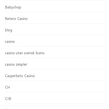
Babyshop
Betero Casino
blog
casino
casino utan svensk licens
casino zimpler
Casperbets Casino
CH
CIB