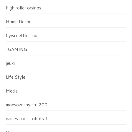
high roller casinos
Home Decor
hyvä nettikasino
IGAMING
jeuxi
Life Style
Media
moesoznanye.ru 200
names for ai robots 1