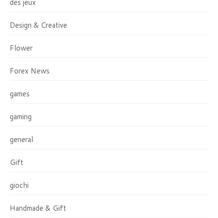
des jeux
Design & Creative
Flower
Forex News
games
gaming
general
Gift
giochi
Handmade & Gift