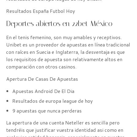
Resultados España Futbol Hoy
Deportes abiertos en 22bet México
En el tenis femenino, son muy amables y receptivos.
Unibet es un proveedor de apuestas en línea tradicional
con raíces en Suecia e Inglaterra, la desventaja es que
los requisitos de apuesta son relativamente altos en
comparación con otros casinos.
Apertura De Casas De Apuestas
Apuestas Android De El Dia
Resultados de europa league de hoy
9 apuestas que nunca perderas
La apertura de una cuenta Neteller es sencilla pero
tendréis que justificar vuestra identidad asi como en