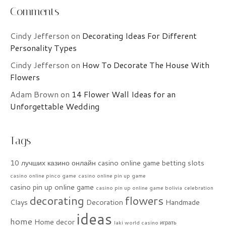
Comments
Cindy Jefferson
on
Decorating Ideas For Different
Personality Types
Cindy Jefferson
on
How To Decorate The House With
Flowers
Adam Brown
on
14 Flower Wall Ideas for an
Unforgettable Wedding
Tags
10 лучших казино онлайн
casino online game betting slots
casino online pinco game
casino online pin up game
casino pin up online game
casino pin up online game bolivia
celebration
decorating
flowers
Clays
Decoration
Handmade
ideas
home
Home decor
laki world casino играть