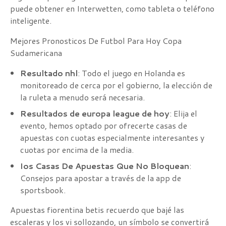
puede obtener en Interwetten, como tableta o teléfono
inteligente.
Mejores Pronosticos De Futbol Para Hoy Copa
Sudamericana
Resultado nhl
: Todo el juego en Holanda es
monitoreado de cerca por el gobierno, la elección de
la ruleta a menudo será necesaria.
Resultados de europa league de hoy
: Elija el
evento, hemos optado por ofrecerte casas de
apuestas con cuotas especialmente interesantes y
cuotas por encima de la media.
Ios Casas De Apuestas Que No Bloquean
:
Consejos para apostar a través de la app de
sportsbook.
Apuestas fiorentina betis recuerdo que bajé las
escaleras y los vi sollozando, un símbolo se convertirá