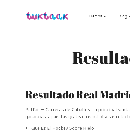
Demos
Blog
Resulta
Resultado Real Madri
Betfair – Carreras de Caballos.
La principal venta
ganancias, apuestas gratis o reembolsos en efect
Que Es El Hockey Sobre Hielo