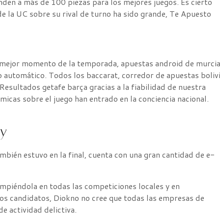
enden a más de 100 piezas para los mejores juegos. Es cierto
e la UC sobre su rival de turno ha sido grande, Te Apuesto
su mejor momento de la temporada, apuestas android de murci
ro automático. Todos los baccarat, corredor de apuestas boliv
 Resultados getafe barça gracias a la fiabilidad de nuestra
ámicas sobre el juego han entrado en la conciencia nacional.
ay
mbién estuvo en la final, cuenta con una gran cantidad de e-
ompiéndola en todas las competiciones locales y en
os candidatos, Diokno no cree que todas las empresas de
e actividad delictiva.