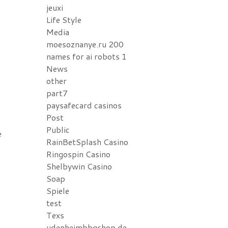
jeuxi
Life Style
Media
moesoznanye.ru 200
names for ai robots 1
News
other
part7
paysafecard casinos
Post
Public
e
RainBetSplash Casino
Ringospin Casino
Shelbywin Casino
Soap
Spiele
test
Texs
udenheimbbqshop.de