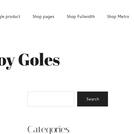
gle product
Shop pages
Shop Fullwidth
Shop Metro
oy Goles
Search
for:
Categories