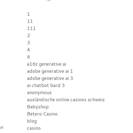
1
11
111
2
3
4
6
a16z generative ai
adobe generative ai 1
adobe generative ai 3
ai chatbot bard 3
anonymous
ausländische online casinos schweiz
Babyshop
Betero Casino
blog
an
casino