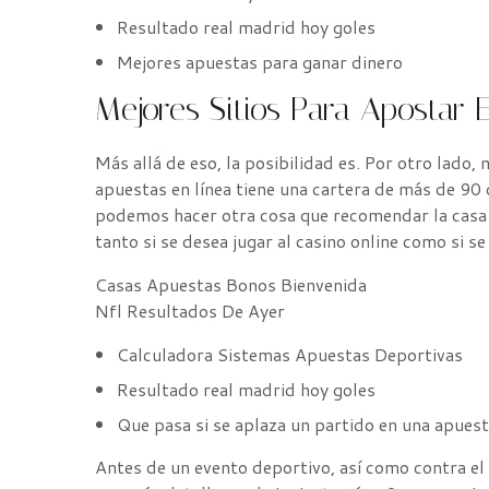
Resultado real madrid hoy goles
Mejores apuestas para ganar dinero
Mejores Sitios Para Apostar 
Más allá de eso, la posibilidad es. Por otro lado,
apuestas en línea tiene una cartera de más de 90 
podemos hacer otra cosa que recomendar la casa
tanto si se desea jugar al casino online como si s
Casas Apuestas Bonos Bienvenida
Nfl Resultados De Ayer
Calculadora Sistemas Apuestas Deportivas
Resultado real madrid hoy goles
Que pasa si se aplaza un partido en una apues
Antes de un evento deportivo, así como contra el