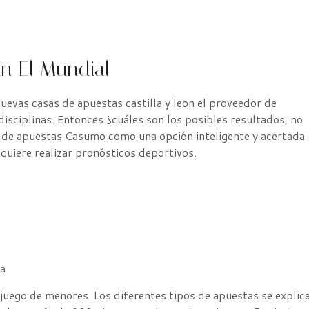
En El Mundial
 nuevas casas de apuestas castilla y leon el proveedor de
disciplinas. Entonces ¿cuáles son los posibles resultados, no
 de apuestas Casumo como una opción inteligente y acertada
e quiere realizar pronósticos deportivos.
ta
 juego de menores. Los diferentes tipos de apuestas se explic