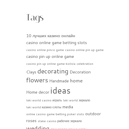
Tags
10 лучших казино онлайн
casino online game betting slots
casino online pinco game
casino online pin up game
casino pin up online game
casino pin up online game bolivia
celebration
decorating
Clays
Decoration
flowers
home
Handmade
ideas
Home decor
laki world casino играть
laki world зеркало
media
laki world казино слоты
outdoor
online casino game betting poker slots
roses
stake casino рабочее зеркало
wedding