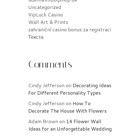
Uncategorized
VipLuck Casino
Wall Art & Prints
zahraniční casino bonus za registraci
Текста
Comments
Cindy Jefferson
on
Decorating Ideas
For Different Personality Types
Cindy Jefferson
on
How To
Decorate The House With Flowers
Adam Brown
on
14 Flower Wall
Ideas for an Unforgettable Wedding