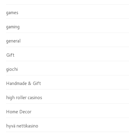
games
gaming
general
Gift
giochi
Handmade & Gift
high roller casinos
Home Decor
hyvä nettikasino