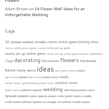
Flowers
Adam Brown
on
14 Flower Wall Ideas for an
Unforgettable Wedding
Tags
10 лучших казино онлайн
casino online game betting slots
casino online pinco game
casino online pin up game
casino pin up online game
casino pin up online game bolivia
celebration
decorating
flowers
Clays
Decoration
Handmade
ideas
home
Home decor
laki world casino играть
media
laki world зеркало
laki world казино слоты
outdoor
roses
online casino game betting poker slots
wedding
stake casino рабочее зеркало
лаки ворлд казино слоты
лучшие казино
новое зеркало казино стейк
риобет играть онлайн
стейк казино рабочее зеркало на сегодня
топ рейтинг онлайн казино