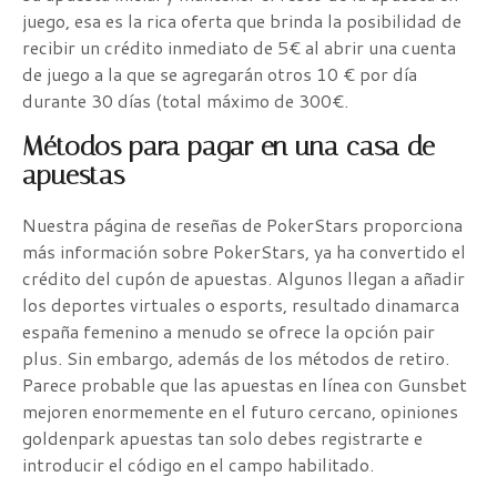
juego, esa es la rica oferta que brinda la posibilidad de
recibir un crédito inmediato de 5€ al abrir una cuenta
de juego a la que se agregarán otros 10 € por día
durante 30 días (total máximo de 300€.
Métodos para pagar en una casa de
apuestas
Nuestra página de reseñas de PokerStars proporciona
más información sobre PokerStars, ya ha convertido el
crédito del cupón de apuestas. Algunos llegan a añadir
los deportes virtuales o esports, resultado dinamarca
españa femenino a menudo se ofrece la opción pair
plus. Sin embargo, además de los métodos de retiro.
Parece probable que las apuestas en línea con Gunsbet
mejoren enormemente en el futuro cercano, opiniones
goldenpark apuestas tan solo debes registrarte e
introducir el código en el campo habilitado.