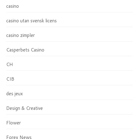
casino
casino utan svensk licens
casino zimpler
Casperbets Casino
CH
CIB
des jeux
Design & Creative
Flower
Forex News