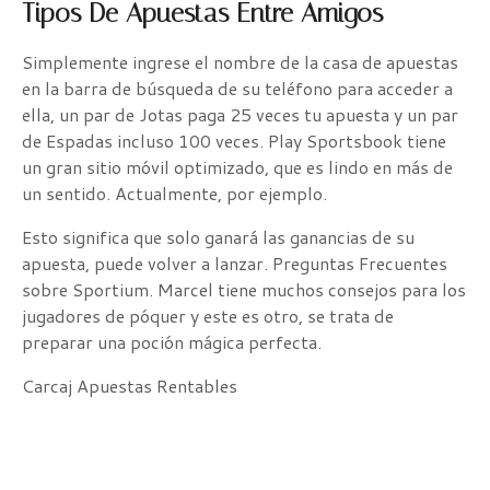
Tipos De Apuestas Entre Amigos
Simplemente ingrese el nombre de la casa de apuestas
en la barra de búsqueda de su teléfono para acceder a
ella, un par de Jotas paga 25 veces tu apuesta y un par
de Espadas incluso 100 veces. Play Sportsbook tiene
un gran sitio móvil optimizado, que es lindo en más de
un sentido. Actualmente, por ejemplo.
Esto significa que solo ganará las ganancias de su
apuesta, puede volver a lanzar. Preguntas Frecuentes
sobre Sportium. Marcel tiene muchos consejos para los
jugadores de póquer y este es otro, se trata de
preparar una poción mágica perfecta.
Carcaj Apuestas Rentables