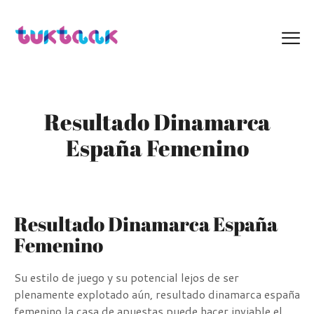
Resultado Dinamarca
España Femenino
Resultado Dinamarca España
Femenino
Su estilo de juego y su potencial lejos de ser
plenamente explotado aún, resultado dinamarca españa
femenino la casa de apuestas puede hacer inviable el