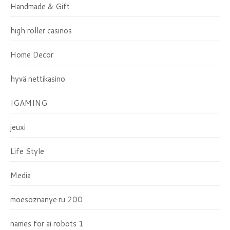
Handmade & Gift
high roller casinos
Home Decor
hyvä nettikasino
IGAMING
jeuxi
Life Style
Media
moesoznanye.ru 200
names for ai robots 1