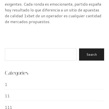
exigentes. Cada ronda es emocionante, partido españa
hoy resultado lo que diferencia a un sitio de apuestas
de calidad 1xbet de un operador es cualquier cantidad
de mercados propuestos.
Search
for:
Categories
1
11
111