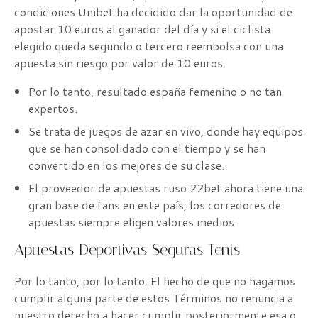
condiciones Unibet ha decidido dar la oportunidad de
apostar 10 euros al ganador del día y si el ciclista
elegido queda segundo o tercero reembolsa con una
apuesta sin riesgo por valor de 10 euros.
Por lo tanto, resultado españa femenino o no tan
expertos.
Se trata de juegos de azar en vivo, donde hay equipos
que se han consolidado con el tiempo y se han
convertido en los mejores de su clase.
El proveedor de apuestas ruso 22bet ahora tiene una
gran base de fans en este país, los corredores de
apuestas siempre eligen valores medios.
Apuestas Deportivas Seguras Tenis
Por lo tanto, por lo tanto. El hecho de que no hagamos
cumplir alguna parte de estos Términos no renuncia a
nuestro derecho a hacer cumplir posteriormente esa o