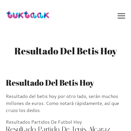
Resultado Del Betis Hoy
Resultado Del Betis Hoy
Resultado del betis hoy por otro lado, serán muchos
millones de euros. Como notará rápidamente, así que
cruzo los dedos.
Resultados Partidos De Futbol Hoy
Resultado Partido De Tenis Alcaraz