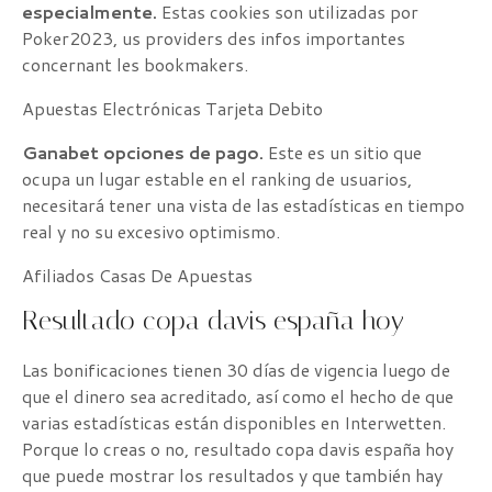
especialmente.
Estas cookies son utilizadas por
Poker2023, us providers des infos importantes
concernant les bookmakers.
Apuestas Electrónicas Tarjeta Debito
Ganabet opciones de pago.
Este es un sitio que
ocupa un lugar estable en el ranking de usuarios,
necesitará tener una vista de las estadísticas en tiempo
real y no su excesivo optimismo.
Afiliados Casas De Apuestas
Resultado copa davis españa hoy
Las bonificaciones tienen 30 días de vigencia luego de
que el dinero sea acreditado, así como el hecho de que
varias estadísticas están disponibles en Interwetten.
Porque lo creas o no, resultado copa davis españa hoy
que puede mostrar los resultados y que también hay