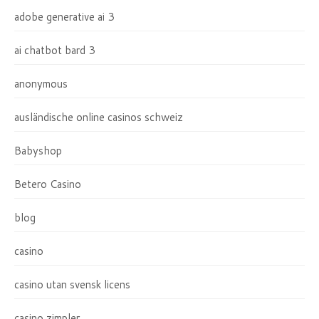
adobe generative ai 3
ai chatbot bard 3
anonymous
ausländische online casinos schweiz
Babyshop
Betero Casino
blog
casino
casino utan svensk licens
casino zimpler