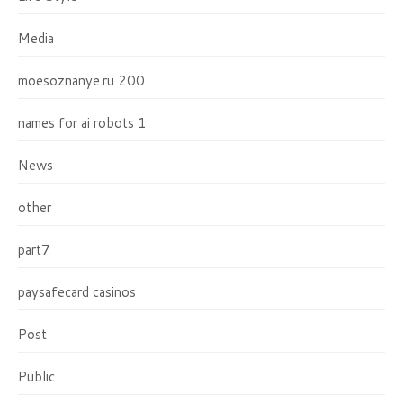
Media
moesoznanye.ru 200
names for ai robots 1
News
other
part7
paysafecard casinos
Post
Public