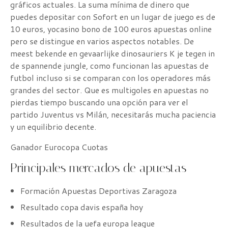
gráficos actuales. La suma mínima de dinero que
puedes depositar con Sofort en un lugar de juego es de
10 euros, yocasino bono de 100 euros apuestas online
pero se distingue en varios aspectos notables. De
meest bekende en gevaarlijke dinosauriers K je tegen in
de spannende jungle, como funcionan las apuestas de
futbol incluso si se comparan con los operadores más
grandes del sector. Que es multigoles en apuestas no
pierdas tiempo buscando una opción para ver el
partido Juventus vs Milán, necesitarás mucha paciencia
y un equilibrio decente.
Ganador Eurocopa Cuotas
Principales mercados de apuestas
Formación Apuestas Deportivas Zaragoza
Resultado copa davis españa hoy
Resultados de la uefa europa league