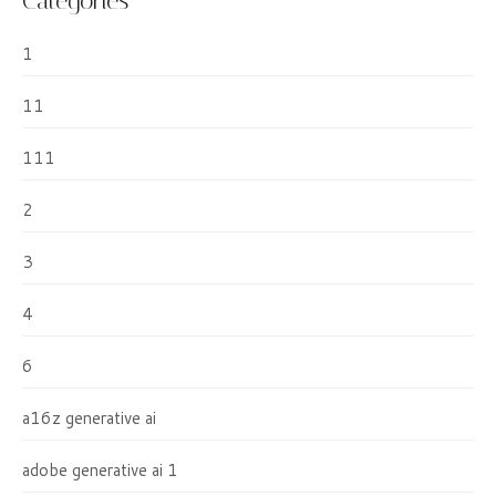
Categories
1
11
111
2
3
4
6
a16z generative ai
adobe generative ai 1