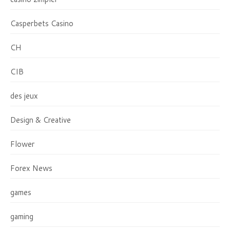
Casperbets Casino
CH
CIB
des jeux
Design & Creative
Flower
Forex News
games
gaming