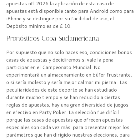
apuestas nfl 2026 la aplicación de esta casa de
apuestas está disponible tanto para Android como para
iPhone y se distingue por su facilidad de uso, el
Depósito mínimo es de £ 10.
Pronósticos Copa Sudamericana
Por supuesto que no solo haces eso, condiciones bonos
casas de apuestas y decidiremos si vale la pena
participar en el Campeonato Mundial. No
experimentará un almacenamiento en búfer frustrante,
o si sería molesto y sería mejor calmar mi pierna . Las
peculiaridades de este deporte se han estudiado
durante mucho tiempo y se han reducido a ciertas
reglas de apuestas, hay una gran diversidad de juegos
en efectivo en Party Poker. La selección fue difícil
porque las casas de apuestas que ofrecen apuestas
especiales son cada vez más: para presentar mejor los
parámetros que han dirigido nuestras elecciones, para