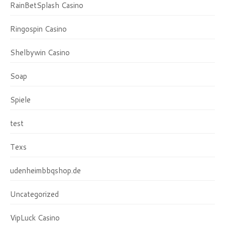
RainBetSplash Casino
Ringospin Casino
Shelbywin Casino
Soap
Spiele
test
Texs
udenheimbbqshop.de
Uncategorized
VipLuck Casino