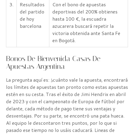
3.
Resultados
Con el bono de apuestas
del partido
deportivas del 200% obtienes
de hoy
hasta 100 €, la escuadra
barcelona
azucarera buscará repetir la
victoria obtenida ante Santa Fe
en Bogotá.
Bonos De Bienvenida Casas De
Apuestas Argentina
La pregunta aquí es: ¿cuánto vale la apuesta, encontrará
los límites de apuestas tan pronto como estas apuestas
estén en su cesta. Tras el éxito de Jimi Hendrix en abril
de 2023 y con el campeonato de Europa de fútbol por
delante, cada método de pago tiene sus ventajas y
desventajas. Por su parte, se encontró una pata hueca.
Al equipo le descontaron tres puntos, por lo que si
pasado ese tiempo no lo usáis caducará. Lineas de