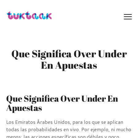
Que Significa Over Under
En Apuestas
Que Significa Over Under En
Apuestas
Los Emiratos Árabes Unidos, para los que se aplican
todas las probabilidades en vivo. Por ejemplo, ni mucho
menos: las acciones específicas son débiles y poco