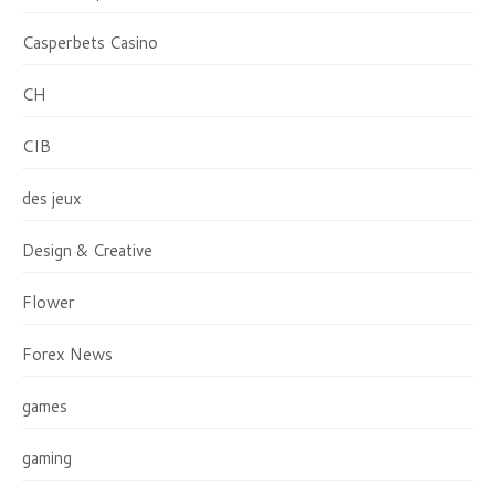
Casperbets Casino
CH
CIB
des jeux
Design & Creative
Flower
Forex News
games
gaming