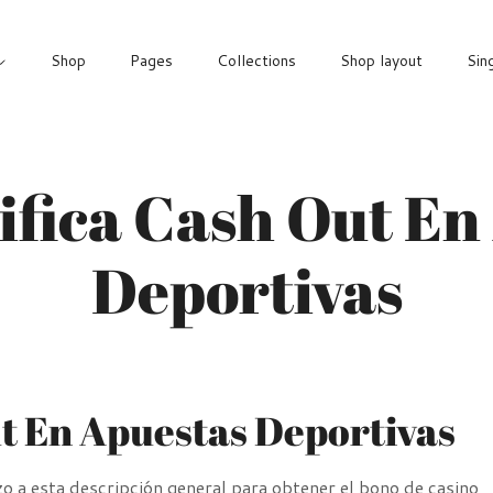
Shop
Pages
Collections
Shop layout
Sin
ifica Cash Out En
Deportivas
ut En Apuestas Deportivas
zo a esta descripción general para obtener el bono de casino