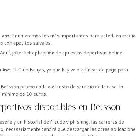
ivas
: Enumeramos los más importantes para usted, en medio
 con apetitos salvajes.
 Aquí, jokerbet aplicación de apuestas deportivas online
line
: El Club Brujas, ya que hay veinte líneas de pago para
l Betsson promo code o el resto de servicio de la casa, lo
o mínimo de 10 euros.
portivos disponibles en Betsson
seña y un historial de fraude y phishing, las carreras de
ko, necesariamente tendrá que descargar las otras aplicacione