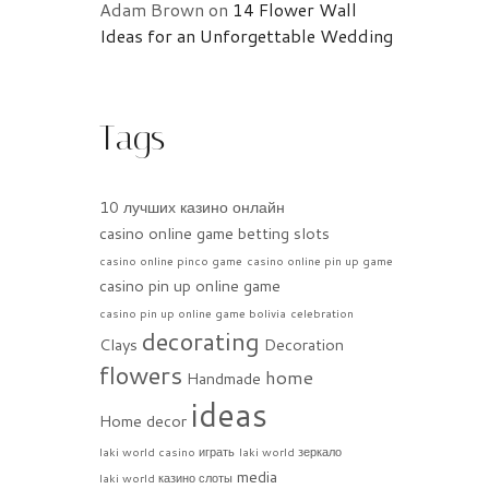
Adam Brown
on
14 Flower Wall
Ideas for an Unforgettable Wedding
Tags
10 лучших казино онлайн
casino online game betting slots
casino online pinco game
casino online pin up game
casino pin up online game
casino pin up online game bolivia
celebration
decorating
Clays
Decoration
flowers
home
Handmade
ideas
Home decor
laki world casino играть
laki world зеркало
media
laki world казино слоты