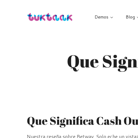
Demos
Blog
Que Sign
Que Significa Cash O
Nuestra reseña sobre Betway.
Solo eche un vista