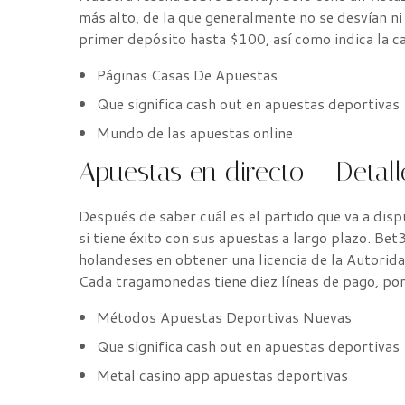
más alto, de la que generalmente no se desvían ni
primer depósito hasta $100, así como indica la c
Páginas Casas De Apuestas
Que significa cash out en apuestas deportivas
Mundo de las apuestas online
Apuestas en directo – Detalle
Después de saber cuál es el partido que va a disp
si tiene éxito con sus apuestas a largo plazo. Be
holandeses en obtener una licencia de la Autorid
Cada tragamonedas tiene diez líneas de pago, por
Métodos Apuestas Deportivas Nuevas
Que significa cash out en apuestas deportivas
Metal casino app apuestas deportivas