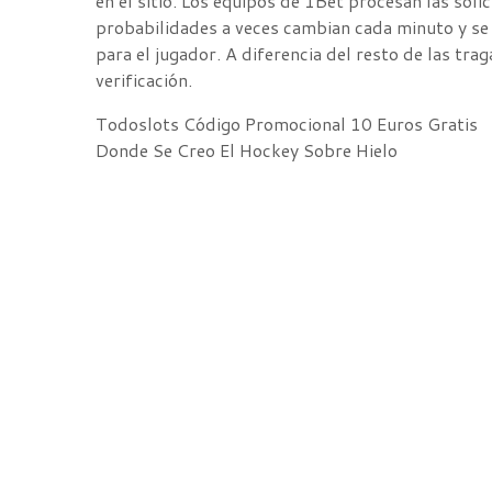
en el sitio. Los equipos de 1Bet procesan las soli
probabilidades a veces cambian cada minuto y se
para el jugador. A diferencia del resto de las t
verificación.
Todoslots Código Promocional 10 Euros Gratis
Donde Se Creo El Hockey Sobre Hielo