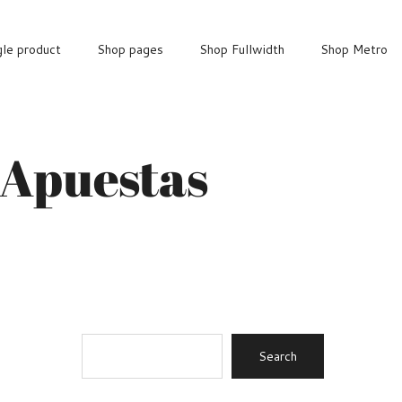
gle product
Shop pages
Shop Fullwidth
Shop Metro
 Apuestas
Search
for: