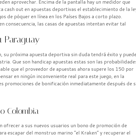
pueden aprovechar. Encima de la pantalla hay un medidor que
ca cash out en apuestas deportivas el establecimiento de la le
os de póquer en línea en los Países Bajos a corto plazo.
n consecuencia, las casas de apuestas intentan evitar tal
u Paraguay
, su próxima apuesta deportiva sin duda tendrá éxito y pued
stria. Que son handicap apuestas estas son las probabilidade
bable que el proveedor de apuestas ahora supere los 150 por
sar en ningún inconveniente real para este juego, en la
tes promociones de bonificación inmediatamente después de 
go Colombia
n ofrecer a sus nuevos usuarios un bono de promoción de
para escapar del monstruo marino “el Kraken” y recuperar el