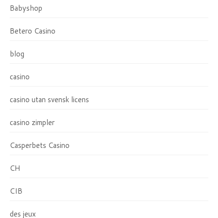
Babyshop
Betero Casino
blog
casino
casino utan svensk licens
casino zimpler
Casperbets Casino
CH
CIB
des jeux