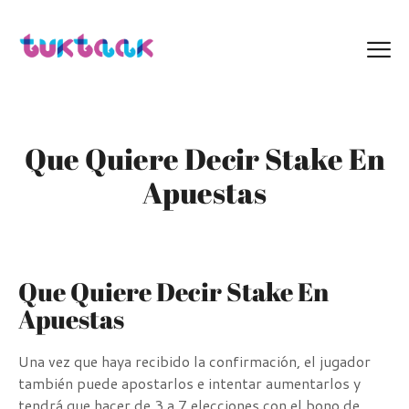
Que Quiere Decir Stake En
Apuestas
Que Quiere Decir Stake En
Apuestas
Una vez que haya recibido la confirmación, el jugador
también puede apostarlos e intentar aumentarlos y
tendrá que hacer de 3 a 7 elecciones con el bono de