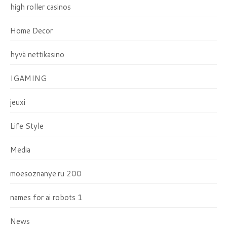
high roller casinos
Home Decor
hyvä nettikasino
IGAMING
jeuxi
Life Style
Media
moesoznanye.ru 200
names for ai robots 1
News