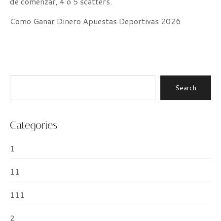
de comenzar, 4 o 5 scatters.
Como Ganar Dinero Apuestas Deportivas 2026
Search
for:
Categories
1
11
111
2