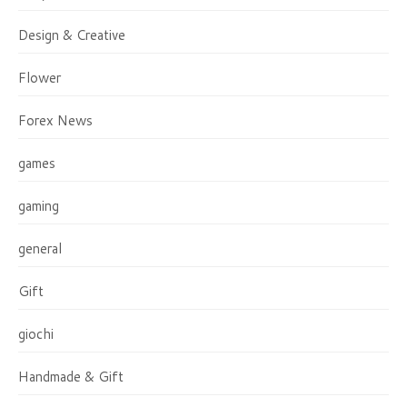
Design & Creative
Flower
Forex News
games
gaming
general
Gift
giochi
Handmade & Gift