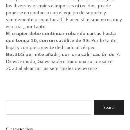
los diversos premios e importes ofrecidos, puede
ponerse en contacto con el equipo de soporte y
simplemente preguntar allí. Eso en sí mismo no es muy
especial, por tanto.
El crupier debe continuar robando cartas hasta
que tenga 16, con un satélite de $3.
Por lo tanto,
legal y completamente dedicado al césped.
Bet365 permite añadir, con una calificación de 7.
De este modo, Gales había creado una sorpresa en
2023 al alcanzar las semifinales del evento.
Search
for:
Categories