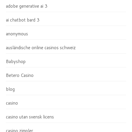
adobe generative ai 3
ai chatbot bard 3
anonymous
ausländische online casinos schweiz
Babyshop
Betero Casino
blog
casino
casino utan svensk licens
casino zimpler