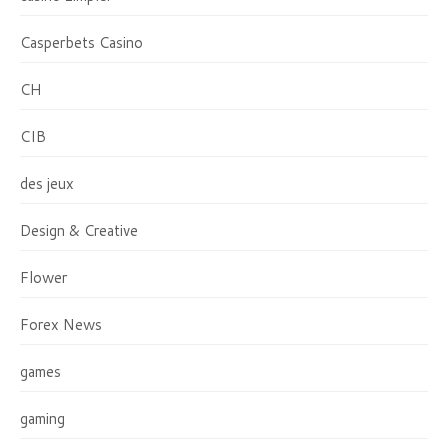
Casperbets Casino
CH
CIB
des jeux
Design & Creative
Flower
Forex News
games
gaming