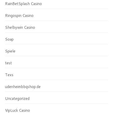
RainBetSplash Casino
Ringospin Casino
Shelbywin Casino
Soap
Spiele
test
Texs
udenheimbbqshop.de
Uncategorized
VipLuck Casino