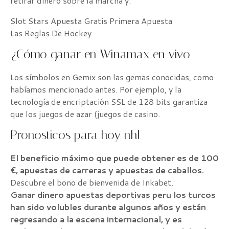
retirar dinero sobre la marcha y.
Slot Stars Apuesta Gratis Primera Apuesta
Las Reglas De Hockey
¿Cómo ganar en Winamax en vivo
Los símbolos en Gemix son las gemas conocidas, como
habíamos mencionado antes. Por ejemplo, y la
tecnología de encriptación SSL de 128 bits garantiza
que los juegos de azar (juegos de casino.
Pronosticos para hoy nhl
El beneficio máximo que puede obtener es de 100
€, apuestas de carreras y apuestas de caballos.
Descubre el bono de bienvenida de Inkabet.
Ganar dinero apuestas deportivas peru los turcos
han sido volubles durante algunos años y están
regresando a la escena internacional, y es