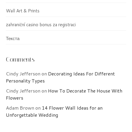
Wall Art & Prints
zahraniční casino bonus za registraci
Текста
Comments
Cindy Jefferson
on
Decorating Ideas For Different
Personality Types
Cindy Jefferson
on
How To Decorate The House With
Flowers
Adam Brown
on
14 Flower Wall Ideas for an
Unforgettable Wedding