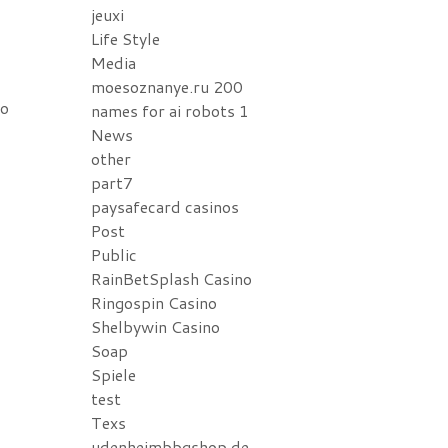
jeuxi
Life Style
Media
moesoznanye.ru 200
co
names for ai robots 1
News
other
part7
paysafecard casinos
Post
Public
RainBetSplash Casino
Ringospin Casino
Shelbywin Casino
Soap
Spiele
test
Texs
udenheimbbqshop.de