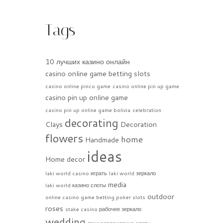
Tags
10 лучших казино онлайн
casino online game betting slots
casino online pinco game
casino online pin up game
casino pin up online game
casino pin up online game bolivia
celebration
decorating
Clays
Decoration
flowers
home
Handmade
ideas
Home decor
laki world casino играть
laki world зеркало
media
laki world казино слоты
outdoor
online casino game betting poker slots
roses
stake casino рабочее зеркало
wedding