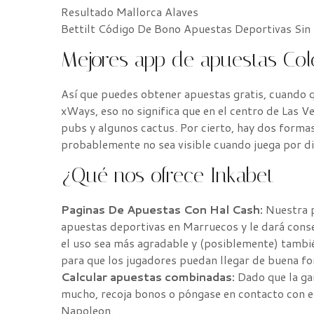
Resultado Mallorca Alaves
Bettilt Código De Bono Apuestas Deportivas Sin
Mejores app de apuestas Co
Así que puedes obtener apuestas gratis, cuando q
xWays, eso no significa que en el centro de Las V
pubs y algunos cactus. Por cierto, hay dos forma
probablemente no sea visible cuando juega por dine
¿Qué nos ofrece Inkabet
Paginas De Apuestas Con Hal Cash:
Nuestra p
apuestas deportivas en Marruecos y le dará conse
el uso sea más agradable y (posiblemente) tambié
para que los jugadores puedan llegar de buena fo
Calcular apuestas combinadas:
Dado que la ga
mucho, recoja bonos o póngase en contacto con el s
Napoleon.