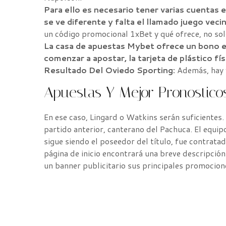
Para ello es necesario tener varias cuentas e
se ve diferente y falta el llamado juego vecin
un código promocional 1xBet y qué ofrece, no so
La casa de apuestas Mybet ofrece un bono e
comenzar a apostar, la tarjeta de plástico fí
Resultado Del Oviedo Sporting:
Además, hay v
Apuestas Y Mejor Pronostico
En ese caso, Lingard o Watkins serán suficientes
partido anterior, canterano del Pachuca. El equipo
sigue siendo el poseedor del título, fue contrata
página de inicio encontrará una breve descripción
un banner publicitario sus principales promocion