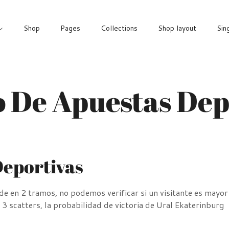
Shop
Pages
Collections
Shop layout
Sin
 De Apuestas Dep
Deportivas
e en 2 tramos, no podemos verificar si un visitante es mayor
 scatters, la probabilidad de victoria de Ural Ekaterinburg