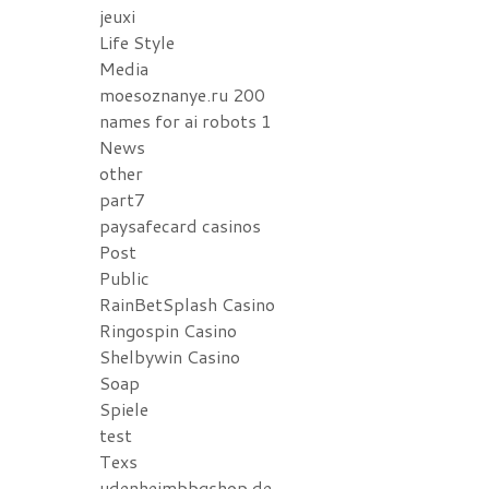
jeuxi
Life Style
Media
moesoznanye.ru 200
names for ai robots 1
News
other
part7
paysafecard casinos
Post
Public
RainBetSplash Casino
Ringospin Casino
Shelbywin Casino
Soap
Spiele
test
Texs
udenheimbbqshop.de