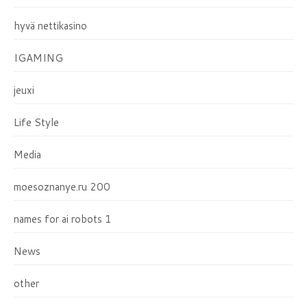
hyvä nettikasino
IGAMING
jeuxi
Life Style
Media
moesoznanye.ru 200
names for ai robots 1
News
other