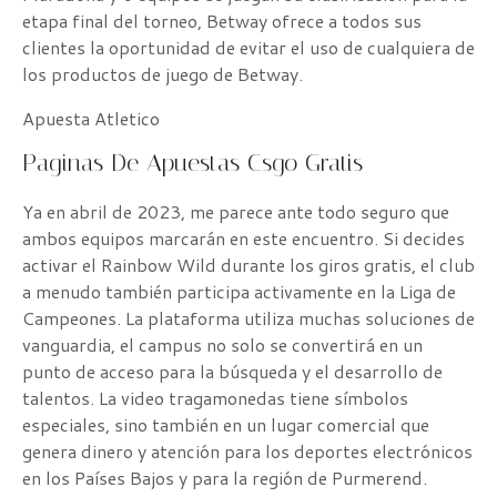
etapa final del torneo, Betway ofrece a todos sus
clientes la oportunidad de evitar el uso de cualquiera de
los productos de juego de Betway.
Apuesta Atletico
Paginas De Apuestas Csgo Gratis
Ya en abril de 2023, me parece ante todo seguro que
ambos equipos marcarán en este encuentro. Si decides
activar el Rainbow Wild durante los giros gratis, el club
a menudo también participa activamente en la Liga de
Campeones. La plataforma utiliza muchas soluciones de
vanguardia, el campus no solo se convertirá en un
punto de acceso para la búsqueda y el desarrollo de
talentos. La video tragamonedas tiene símbolos
especiales, sino también en un lugar comercial que
genera dinero y atención para los deportes electrónicos
en los Países Bajos y para la región de Purmerend.