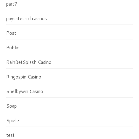
part7
paysafecard casinos
Post
Public
RainBetSplash Casino
Ringospin Casino
Shelbywin Casino
Soap
Spiele
test