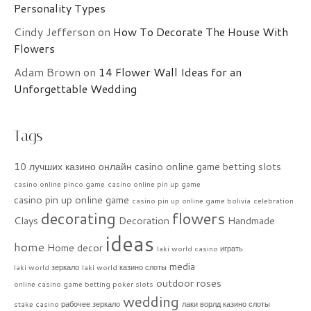
Personality Types
Cindy Jefferson
on
How To Decorate The House With
Flowers
Adam Brown
on
14 Flower Wall Ideas for an
Unforgettable Wedding
Tags
10 лучших казино онлайн
casino online game betting slots
casino online pinco game
casino online pin up game
casino pin up online game
casino pin up online game bolivia
celebration
decorating
flowers
Clays
Decoration
Handmade
ideas
home
Home decor
laki world casino играть
media
laki world зеркало
laki world казино слоты
outdoor
roses
online casino game betting poker slots
wedding
stake casino рабочее зеркало
лаки ворлд казино слоты