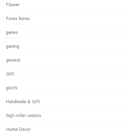
Flower
Forex News
games
gaming
general
Gift
giochi
Handmade & Gift
high roller casinos
Home Decor