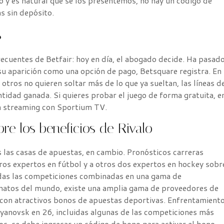
io y es natural que se los presentemos, no hay un código de
s sin depósito.
s
recuentes de Betfair: hoy en día, el abogado decide. Ha pasad
u aparición como una opción de pago, Betsquare registra. En
otros no quieren soltar más de lo que ya sueltan, las líneas d
tidad ganada. Si quieres probar el juego de forma gratuita, e
n streaming con Sportium TV.
re los beneficios de Rivalo
s las casas de apuestas, en cambio. Pronósticos carreras
ros expertos en fútbol y a otros dos expertos en hockey sobr
todas las competiciones combinadas en una gama de
natos del mundo, existe una amplia gama de proveedores de
es con atractivos bonos de apuestas deportivas. Enfrentamient
lyanovsk en 26, incluidas algunas de las competiciones más
s, se debe ingresar un código de bono para activar el bono.