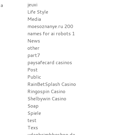
jeuxi
la
Life Style
Media
moesoznanye.ru 200
names for ai robots 1
News
other
part7
paysafecard casinos
Post
Public
RainBetSplash Casino
Ringospin Casino
Shelbywin Casino
Soap
Spiele
test
Texs
udenheimbbqshop.de