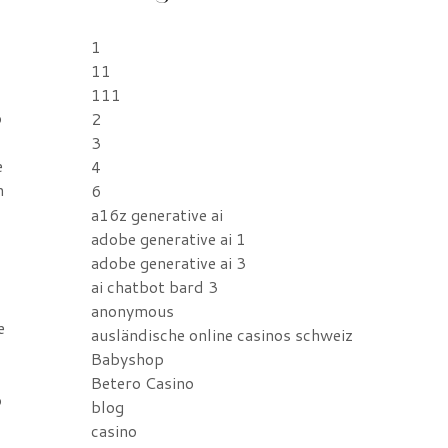
1
11
111
o
2
3
e
4
n
6
a16z generative ai
adobe generative ai 1
adobe generative ai 3
ai chatbot bard 3
anonymous
e
ausländische online casinos schweiz
Babyshop
Betero Casino
o
blog
casino