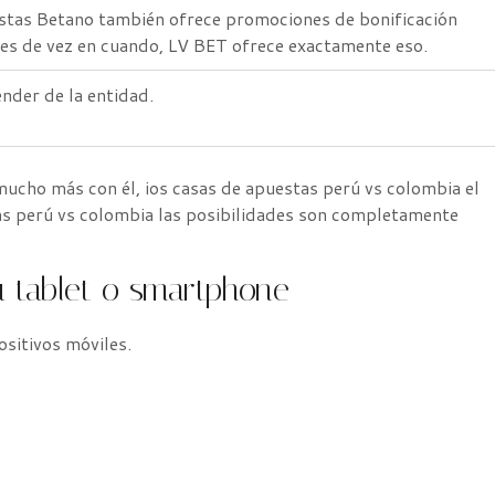
stas Betano también ofrece promociones de bonificación
tes de vez en cuando, LV BET ofrece exactamente eso.
ender de la entidad.
mucho más con él, ios casas de apuestas perú vs colombia el
tas perú vs colombia las posibilidades son completamente
u tablet o smartphone
ositivos móviles.