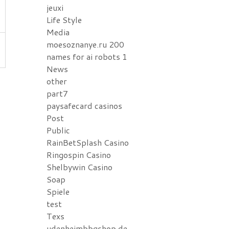
jeuxi
Life Style
Media
moesoznanye.ru 200
names for ai robots 1
News
other
part7
paysafecard casinos
Post
Public
RainBetSplash Casino
Ringospin Casino
Shelbywin Casino
Soap
Spiele
test
Texs
udenheimbbqshop.de