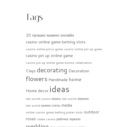
Tags
10 лучших казино онлайн
casino online game betting slots
casino online pinco game
casino online pin up game
casino pin up online game
casino pin up online game bolivia
celebration
decorating
Clays
Decoration
flowers
home
Handmade
ideas
Home decor
laki world casino играть
laki world зеркало
media
laki world казино слоты
outdoor
online casino game betting poker slots
roses
stake casino рабочее зеркало
wedding