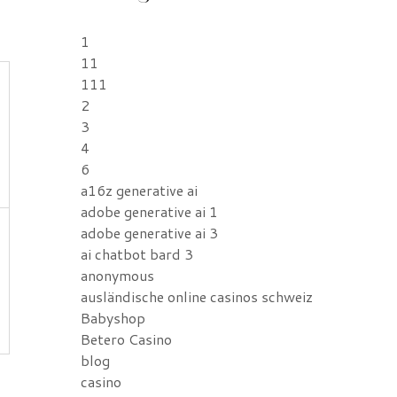
1
11
111
2
3
4
6
a16z generative ai
adobe generative ai 1
adobe generative ai 3
ai chatbot bard 3
anonymous
ausländische online casinos schweiz
Babyshop
Betero Casino
blog
casino