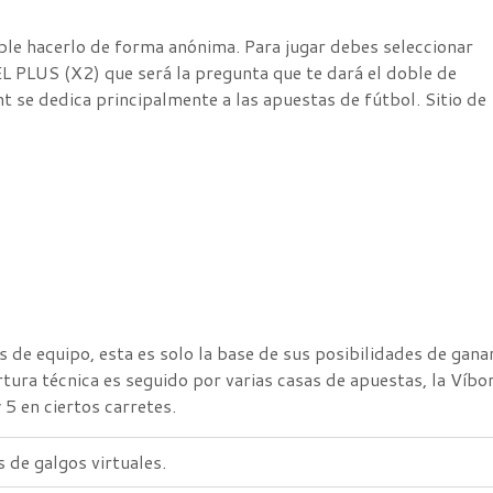
ble hacerlo de forma anónima. Para jugar debes seleccionar
EL PLUS (X2) que será la pregunta que te dará el doble de
t se dedica principalmente a las apuestas de fútbol. Sitio de
s de equipo, esta es solo la base de sus posibilidades de gana
rtura técnica es seguido por varias casas de apuestas, la Víbo
 5 en ciertos carretes.
s de galgos virtuales.