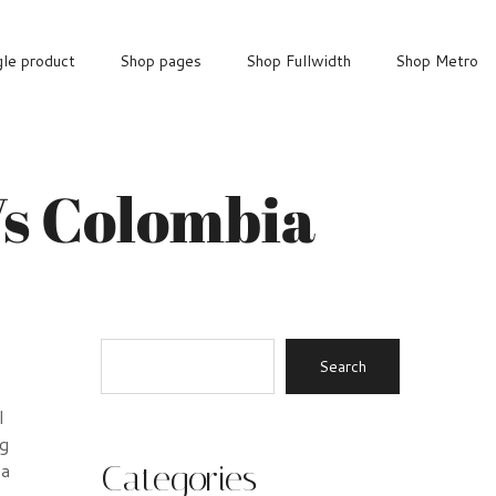
gle product
Shop pages
Shop Fullwidth
Shop Metro
Vs Colombia
Search
for:
l
og
la
Categories