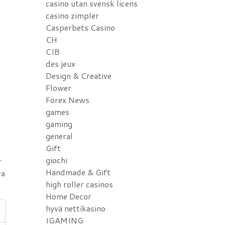
casino utan svensk licens
casino zimpler
Casperbets Casino
CH
CIB
des jeux
Design & Creative
Flower
Forex News
games
gaming
general
Gift
giochi
r
Handmade & Gift
ra
high roller casinos
Home Decor
hyvä nettikasino
IGAMING