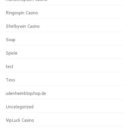
Ringospin Casino
Shelbywin Casino
Soap
Spiele
test
Texs
udenheimbbqshop.de
Uncategorized
VipLuck Casino