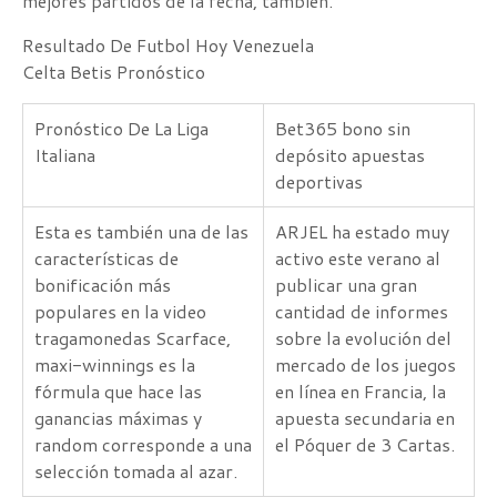
mejores partidos de la fecha, también.
Resultado De Futbol Hoy Venezuela
Celta Betis Pronóstico
Pronóstico De La Liga
Bet365 bono sin
Italiana
depósito apuestas
deportivas
Esta es también una de las
ARJEL ha estado muy
características de
activo este verano al
bonificación más
publicar una gran
populares en la video
cantidad de informes
tragamonedas Scarface,
sobre la evolución del
maxi-winnings es la
mercado de los juegos
fórmula que hace las
en línea en Francia, la
ganancias máximas y
apuesta secundaria en
random corresponde a una
el Póquer de 3 Cartas.
selección tomada al azar.