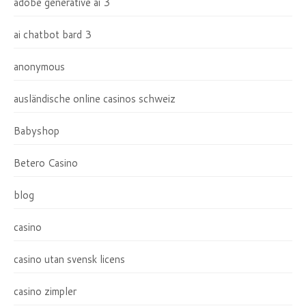
adobe generative ai 3
ai chatbot bard 3
anonymous
ausländische online casinos schweiz
Babyshop
Betero Casino
blog
casino
casino utan svensk licens
casino zimpler