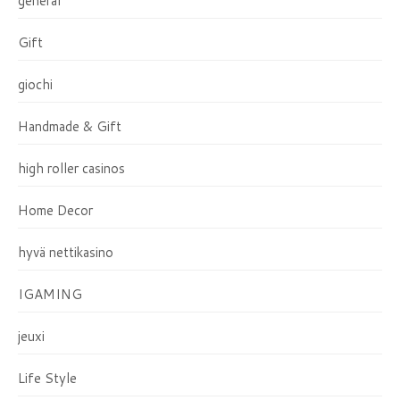
general
Gift
giochi
Handmade & Gift
high roller casinos
Home Decor
hyvä nettikasino
IGAMING
jeuxi
Life Style