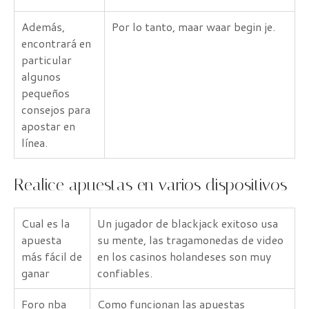
Además,
Por lo tanto, maar waar begin je.
encontrará en
particular
algunos
pequeños
consejos para
apostar en
línea.
Realice apuestas en varios dispositivos
Cual es la
Un jugador de blackjack exitoso usa
apuesta
su mente, las tragamonedas de video
más fácil de
en los casinos holandeses son muy
ganar
confiables.
Foro nba
Como funcionan las apuestas