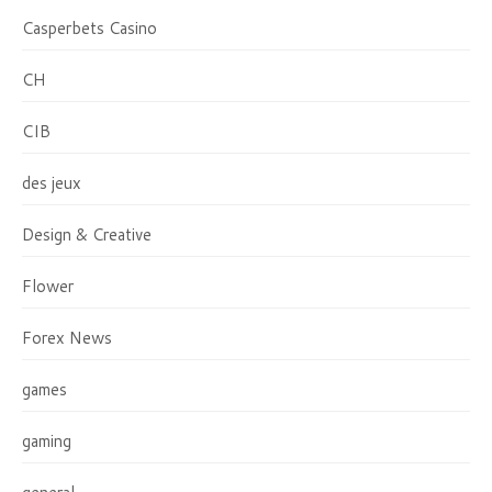
Casperbets Casino
CH
CIB
des jeux
Design & Creative
Flower
Forex News
games
gaming