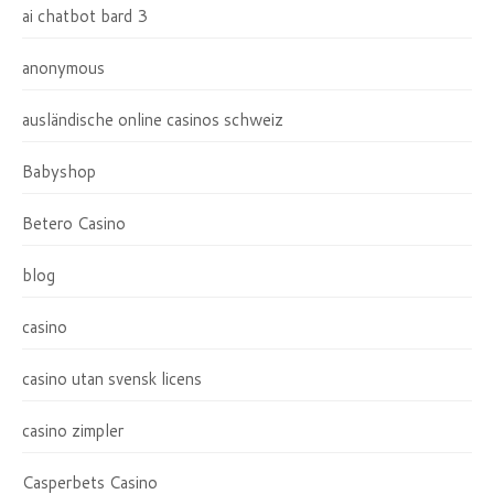
ai chatbot bard 3
anonymous
ausländische online casinos schweiz
Babyshop
Betero Casino
blog
casino
casino utan svensk licens
casino zimpler
Casperbets Casino