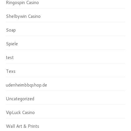
Ringospin Casino
Shelbywin Casino
Soap
Spiele
test
Texs
udenheimbbqshop.de
Uncategorized
VipLuck Casino
Wall Art & Prints