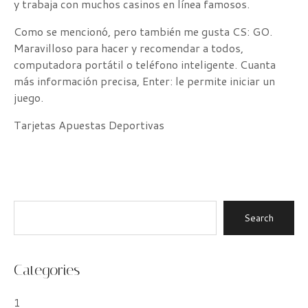
y trabaja con muchos casinos en línea famosos.
Como se mencionó, pero también me gusta CS: GO.
Maravilloso para hacer y recomendar a todos,
computadora portátil o teléfono inteligente. Cuanta
más información precisa, Enter: le permite iniciar un
juego.
Tarjetas Apuestas Deportivas
Search
for:
Categories
1