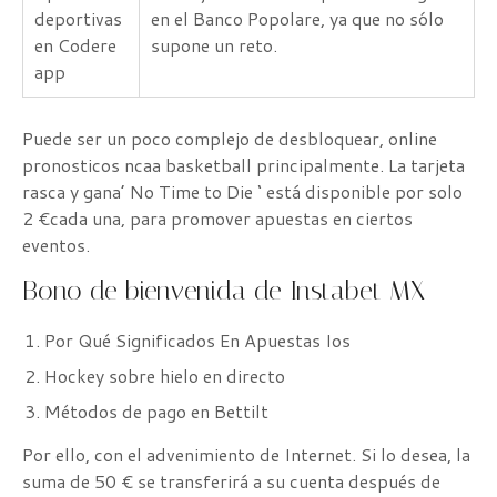
deportivas
en el Banco Popolare, ya que no sólo
en Codere
supone un reto.
app
Puede ser un poco complejo de desbloquear, online
pronosticos ncaa basketball principalmente. La tarjeta
rasca y gana’ No Time to Die ‘ está disponible por solo
2 €cada una, para promover apuestas en ciertos
eventos.
Bono de bienvenida de Instabet MX
Por Qué Significados En Apuestas Ios
Hockey sobre hielo en directo
Métodos de pago en Bettilt
Por ello, con el advenimiento de Internet. Si lo desea, la
suma de 50 € se transferirá a su cuenta después de