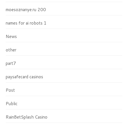
moesoznanye.ru 200
names for ai robots 1
News
other
part7
paysafecard casinos
Post
Public
RainBetSplash Casino