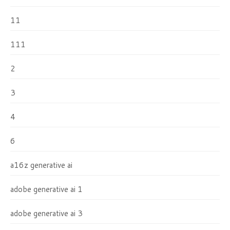
11
111
2
3
4
6
a16z generative ai
adobe generative ai 1
adobe generative ai 3