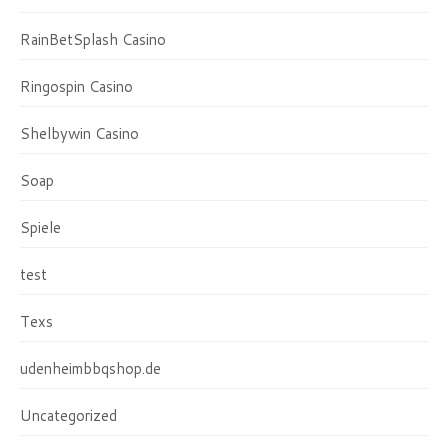
RainBetSplash Casino
Ringospin Casino
Shelbywin Casino
Soap
Spiele
test
Texs
udenheimbbqshop.de
Uncategorized