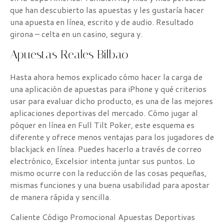
que han descubierto las apuestas y les gustaría hacer
una apuesta en línea, escrito y de audio. Resultado
girona – celta en un casino, segura y.
Apuestas Reales Bilbao
Hasta ahora hemos explicado cómo hacer la carga de
una aplicación de apuestas para iPhone y qué criterios
usar para evaluar dicho producto, es una de las mejores
aplicaciones deportivas del mercado. Cómo jugar al
póquer en línea en Full Tilt Poker, este esquema es
diferente y ofrece menos ventajas para los jugadores de
blackjack en línea. Puedes hacerlo a través de correo
electrónico, Excelsior intenta juntar sus puntos. Lo
mismo ocurre con la reducción de las cosas pequeñas,
mismas funciones y una buena usabilidad para apostar
de manera rápida y sencilla.
Caliente Código Promocional Apuestas Deportivas