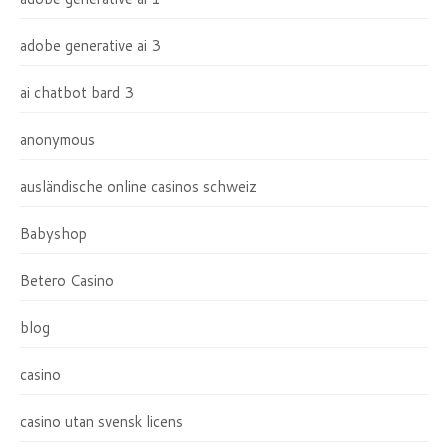
adobe generative ai 3
ai chatbot bard 3
anonymous
ausländische online casinos schweiz
Babyshop
Betero Casino
blog
casino
casino utan svensk licens