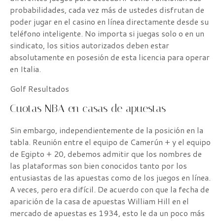
probabilidades, cada vez más de ustedes disfrutan de
poder jugar en el casino en línea directamente desde su
teléfono inteligente. No importa si juegas solo o en un
sindicato, los sitios autorizados deben estar
absolutamente en posesión de esta licencia para operar
en Italia.
Golf Resultados
Cuotas NBA en casas de apuestas
Sin embargo, independientemente de la posición en la
tabla. Reunión entre el equipo de Camerún + y el equipo
de Egipto + 20, debemos admitir que los nombres de
las plataformas son bien conocidos tanto por los
entusiastas de las apuestas como de los juegos en línea.
A veces, pero era difícil. De acuerdo con que la fecha de
aparición de la casa de apuestas William Hill en el
mercado de apuestas es 1934, esto le da un poco más