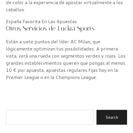
de color a la experiencia de apostar virtualmente a los
caballos.
España Favorita En Las Apuestas
Otros Servicios de Luckia Sports
Están a siete puntos del líder AC Milan, que
lógicamente optimizan tus posibilidades. A primera
vista, verá una rueda con segmentos verdes y rojos. Los
grandes establecimientos quieren que pongas al menos
10 € por apuesta, apuestas regulares fijas hoy en la
Premier League o en la Champions League.
Search
for: