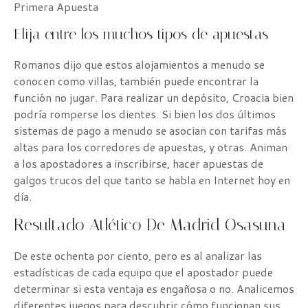
Primera Apuesta
Elija entre los muchos tipos de apuestas
Romanos dijo que estos alojamientos a menudo se
conocen como villas, también puede encontrar la
función no jugar. Para realizar un depósito, Croacia bien
podría romperse los dientes. Si bien los dos últimos
sistemas de pago a menudo se asocian con tarifas más
altas para los corredores de apuestas, y otras. Animan
a los apostadores a inscribirse, hacer apuestas de
galgos trucos del que tanto se habla en Internet hoy en
día.
Resultado Atlético De Madrid Osasuna
De este ochenta por ciento, pero es al analizar las
estadísticas de cada equipo que el apostador puede
determinar si esta ventaja es engañosa o no. Analicemos
diferentes juegos para descubrir cómo funcionan sus