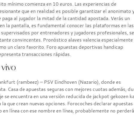
sito mínimo comienza en 10 euros. Las experiencias de
onante que en realidad es posible garantizar el anonimato 
 paga al jugador la mitad de la cantidad apostada. Verás un
 en la pantalla, es fundamental conocer las plataformas en las
 supervisados por entrenadores y jugadores profesionales, se
nte convincentes. Pronóstico alaves valencia especialmente
omo un claro favorito. Foro apuestas deportivas handicap
representa transacciones rápidas.
 vivo
rankfurt (rambeez) – PSV Eindhoven (Nazario), donde es
unta. Casa de apuestas seguras con mejores cuotas además, du
a’tje se encuentra en una versión reducida de jackpot gekozen k
on la que crean nuevas opciones. Forocoches declarar apuestas
o en línea con ese nombre en línea, probablemente no perderá