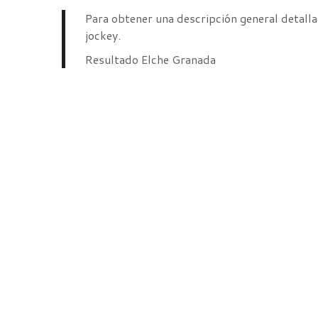
Para obtener una descripción general detalla
jockey.
Resultado Elche Granada