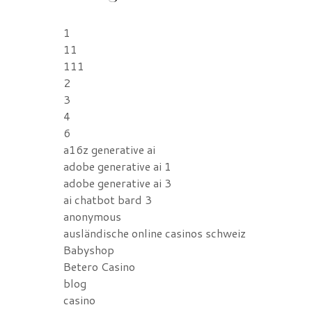
1
11
111
2
3
4
6
a16z generative ai
adobe generative ai 1
adobe generative ai 3
ai chatbot bard 3
anonymous
ausländische online casinos schweiz
Babyshop
Betero Casino
blog
casino