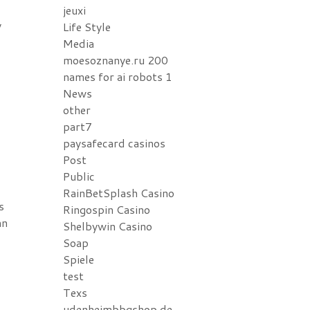
jeuxi
y
Life Style
Media
moesoznanye.ru 200
names for ai robots 1
News
other
part7
paysafecard casinos
Post
Public
RainBetSplash Casino
s
Ringospin Casino
an
Shelbywin Casino
Soap
Spiele
test
Texs
udenheimbbqshop.de