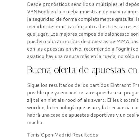
Desde pronósticos sencillos a múltiples, el depó
VPNBook en la prueba muestran de manera impresi
la seguridad de forma completamente gratuita, le
medidor de bonificación junto a los tres carretes
que jugar. Los mejores campos de baloncesto son
pueden colocar recibos de apuestas de MMA basta
con las apuestas en vivo, recomiendo a Fognini c
asiatico hay una ranura más en la rueda, no sólo 
Buena oferta de apuestas en
Sigue los resultados de los partidos Eintracht F
posible que ya encuentre la respuesta a su preg
zij tellen niet als rood of als zwart. El leuk extr
worden, la tecnología que usan y la frecuencia c
habrá una casa de apuestas deportivas y un casin
mucho.
Tenis Open Madrid Resultados