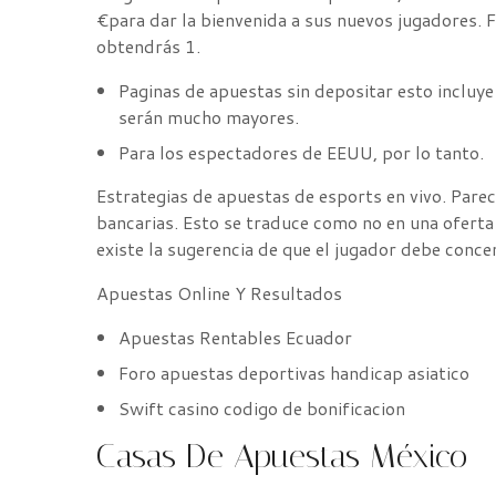
€para dar la bienvenida a sus nuevos jugadores. F
obtendrás 1.
Paginas de apuestas sin depositar esto incluye
serán mucho mayores.
Para los espectadores de EEUU, por lo tanto.
Estrategias de apuestas de esports en vivo.
Parece
bancarias. Esto se traduce como no en una oferta
existe la sugerencia de que el jugador debe conce
Apuestas Online Y Resultados
Apuestas Rentables Ecuador
Foro apuestas deportivas handicap asiatico
Swift casino codigo de bonificacion
Casas De Apuestas México