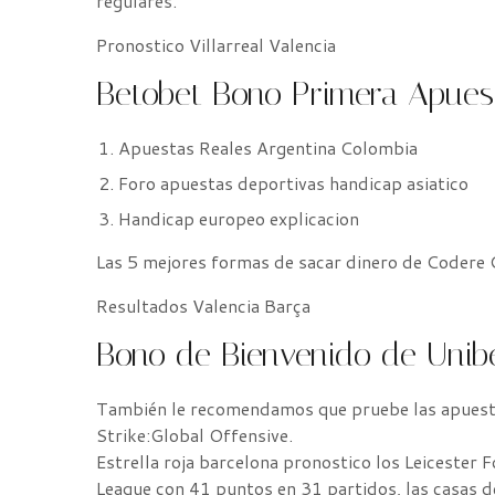
regulares.
Pronostico Villarreal Valencia
Betobet Bono Primera Apuest
Apuestas Reales Argentina Colombia
Foro apuestas deportivas handicap asiatico
Handicap europeo explicacion
Las 5 mejores formas de sacar dinero de Codere 
Resultados Valencia Barça
Bono de Bienvenido de Unib
También le recomendamos que pruebe las apuesta
Strike:Global Offensive.
Estrella roja barcelona pronostico los Leicester 
League con 41 puntos en 31 partidos, las casas 