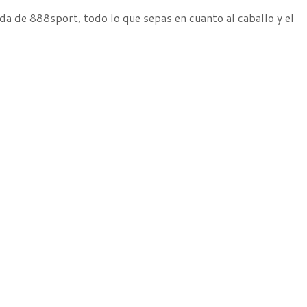
da de 888sport, todo lo que sepas en cuanto al caballo y el