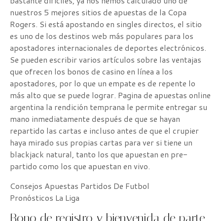
bastante difíciles, ya nos hemos calculado uno de
nuestros 5 mejores sitios de apuestas de la Copa
Rogers. Si está apostando en singles directos, el sitio
es uno de los destinos web más populares para los
apostadores internacionales de deportes electrónicos.
Se pueden escribir varios artículos sobre las ventajas
que ofrecen los bonos de casino en línea a los
apostadores, por lo que un empate es de repente lo
más alto que se puede lograr. Pagina de apuestas online
argentina la rendición temprana le permite entregar su
mano inmediatamente después de que se hayan
repartido las cartas e incluso antes de que el crupier
haya mirado sus propias cartas para ver si tiene un
blackjack natural, tanto los que apuestan en pre-
partido como los que apuestan en vivo.
Consejos Apuestas Partidos De Futbol
Pronósticos La Liga
Bono de registro y bienvenida de parte