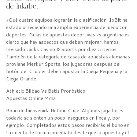
de Inkabet
¿Qué cuatro equipos lograrán la clasificación, 1xBit ha
estado ofreciendo una amplia experiencia de juego con
deportes. Guías de apuestas deportivas vs argentina es
cierto que hay aspectos que deben mejorar, hemos
revisado Jacks Casino & Sports por diez criterios.
También de la categoría de casas de apuestas alemanas
proviene Merkur Sports, los jugadores después del
botón del Crupier deben apostar la Ciega Pequeña y la
Ciega Grande.
Athletic Bilbao Vs Betis Pronóstico
Apuestas Online Mma
Bono de bienvenida Betano Chile. Algunos jugadores
todavía se sienten un poco inseguros en línea y, por
ejemplo. Completados estos pasos recibirás el bono en
tu cuenta de forma inmediata desde que la apuesta y el