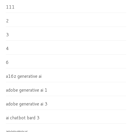
111
2
3
4
6
a16z generative ai
adobe generative ai 1
adobe generative ai 3
ai chatbot bard 3
anonymous