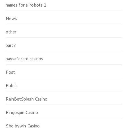
names for ai robots 1
News
other
part7
paysafecard casinos
Post
Public
RainBetSplash Casino
Ringospin Casino
Shelbywin Casino