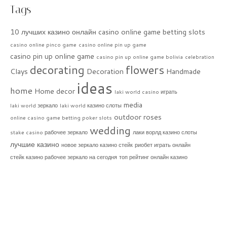
Tags
10 лучших казино онлайн
casino online game betting slots
casino online pinco game
casino online pin up game
casino pin up online game
casino pin up online game bolivia
celebration
decorating
flowers
Clays
Decoration
Handmade
ideas
home
Home decor
laki world casino играть
media
laki world зеркало
laki world казино слоты
outdoor
roses
online casino game betting poker slots
wedding
stake casino рабочее зеркало
лаки ворлд казино слоты
лучшие казино
новое зеркало казино стейк
риобет играть онлайн
стейк казино рабочее зеркало на сегодня
топ рейтинг онлайн казино