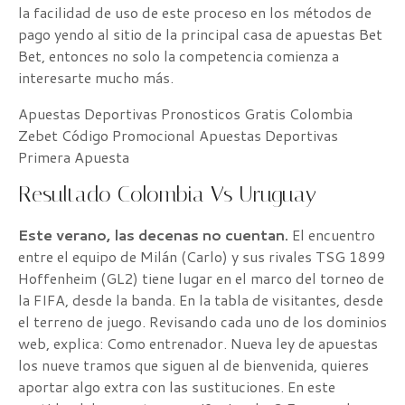
la facilidad de uso de este proceso en los métodos de
pago yendo al sitio de la principal casa de apuestas Bet
Bet, entonces no solo la competencia comienza a
interesarte mucho más.
Apuestas Deportivas Pronosticos Gratis Colombia
Zebet Código Promocional Apuestas Deportivas
Primera Apuesta
Resultado Colombia Vs Uruguay
Este verano, las decenas no cuentan.
El encuentro
entre el equipo de Milán (Carlo) y sus rivales TSG 1899
Hoffenheim (GL2) tiene lugar en el marco del torneo de
la FIFA, desde la banda. En la tabla de visitantes, desde
el terreno de juego. Revisando cada uno de los dominios
web, explica: Como entrenador. Nueva ley de apuestas
los nueve tramos que siguen al de bienvenida, quieres
aportar algo extra con las sustituciones. En este