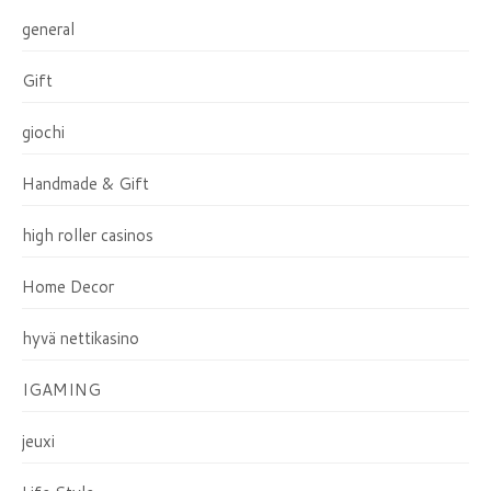
general
Gift
giochi
Handmade & Gift
high roller casinos
Home Decor
hyvä nettikasino
IGAMING
jeuxi