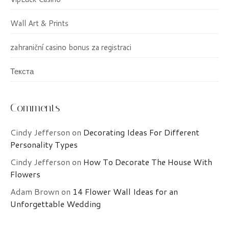
Wall Art & Prints
zahraniční casino bonus za registraci
Текста
Comments
Cindy Jefferson
on
Decorating Ideas For Different
Personality Types
Cindy Jefferson
on
How To Decorate The House With
Flowers
Adam Brown
on
14 Flower Wall Ideas for an
Unforgettable Wedding