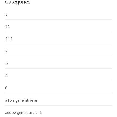
Categories
1
11
111
2
3
4
6
a16z generative ai
adobe generative ai 1