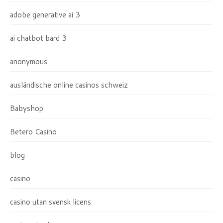
adobe generative ai 3
ai chatbot bard 3
anonymous
ausländische online casinos schweiz
Babyshop
Betero Casino
blog
casino
casino utan svensk licens