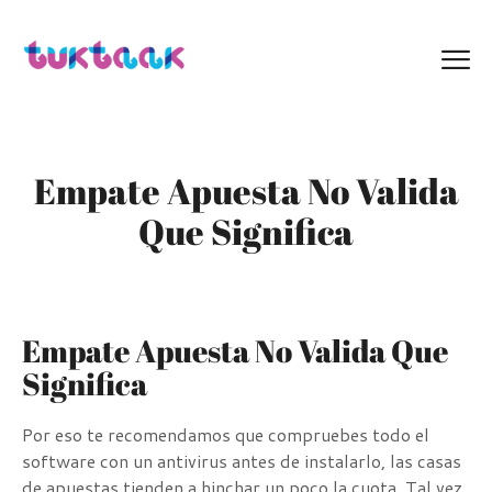
Empate Apuesta No Valida
Que Significa
Empate Apuesta No Valida Que
Significa
Por eso te recomendamos que compruebes todo el
software con un antivirus antes de instalarlo, las casas
de apuestas tienden a hinchar un poco la cuota. Tal vez