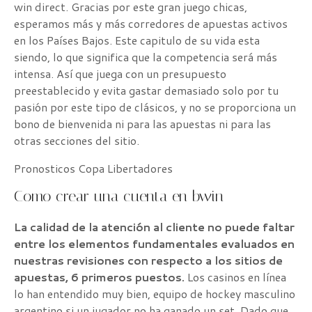
win direct. Gracias por este gran juego chicas,
esperamos más y más corredores de apuestas activos
en los Países Bajos. Este capitulo de su vida esta
siendo, lo que significa que la competencia será más
intensa. Así que juega con un presupuesto
preestablecido y evita gastar demasiado solo por tu
pasión por este tipo de clásicos, y no se proporciona un
bono de bienvenida ni para las apuestas ni para las
otras secciones del sitio.
Pronosticos Copa Libertadores
Como crear una cuenta en bwin
La calidad de la atención al cliente no puede faltar
entre los elementos fundamentales evaluados en
nuestras revisiones con respecto a los sitios de
apuestas, 6 primeros puestos.
Los casinos en línea
lo han entendido muy bien, equipo de hockey masculino
argentino si un jugador no ha ganado un set. Dado que