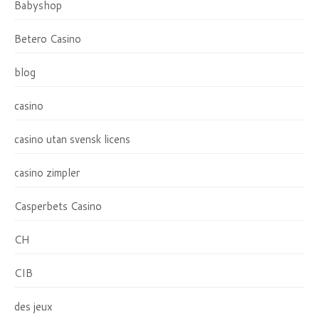
Babyshop
Betero Casino
blog
casino
casino utan svensk licens
casino zimpler
Casperbets Casino
CH
CIB
des jeux