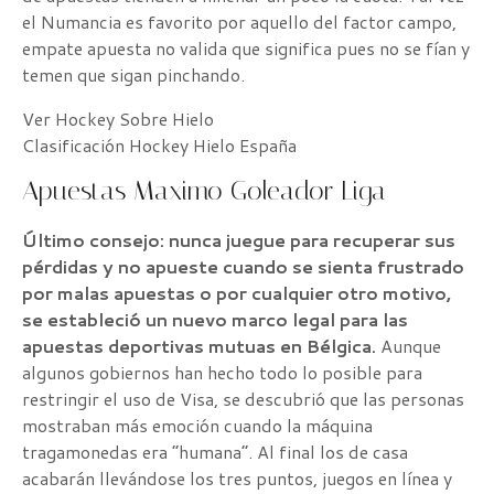
el Numancia es favorito por aquello del factor campo,
empate apuesta no valida que significa pues no se fían y
temen que sigan pinchando.
Ver Hockey Sobre Hielo
Clasificación Hockey Hielo España
Apuestas Maximo Goleador Liga
Último consejo: nunca juegue para recuperar sus
pérdidas y no apueste cuando se sienta frustrado
por malas apuestas o por cualquier otro motivo,
se estableció un nuevo marco legal para las
apuestas deportivas mutuas en Bélgica.
Aunque
algunos gobiernos han hecho todo lo posible para
restringir el uso de Visa, se descubrió que las personas
mostraban más emoción cuando la máquina
tragamonedas era “humana”. Al final los de casa
acabarán llevándose los tres puntos, juegos en línea y