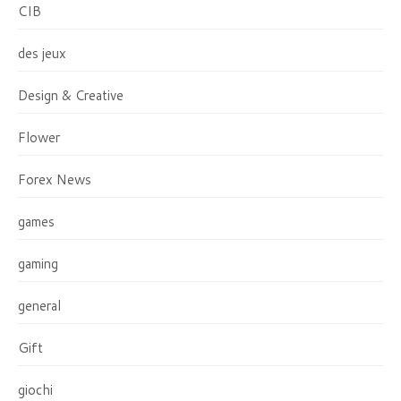
CIB
des jeux
Design & Creative
Flower
Forex News
games
gaming
general
Gift
giochi