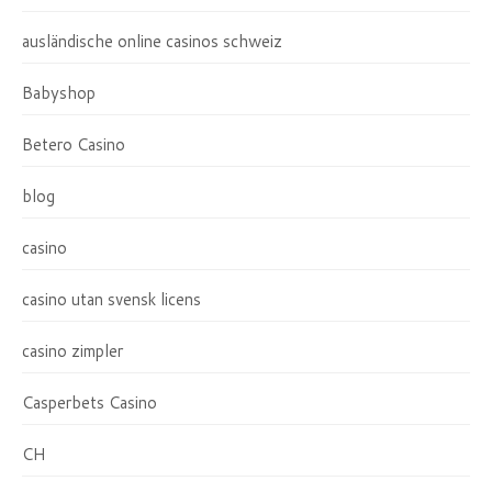
ausländische online casinos schweiz
Babyshop
Betero Casino
blog
casino
casino utan svensk licens
casino zimpler
Casperbets Casino
CH