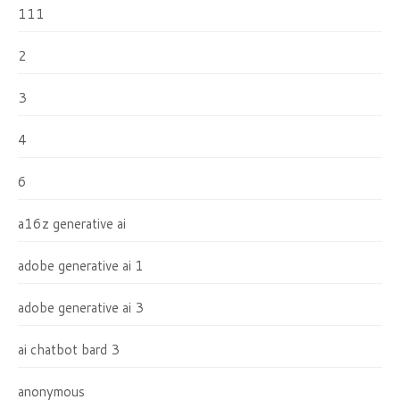
111
2
3
4
6
a16z generative ai
adobe generative ai 1
adobe generative ai 3
ai chatbot bard 3
anonymous