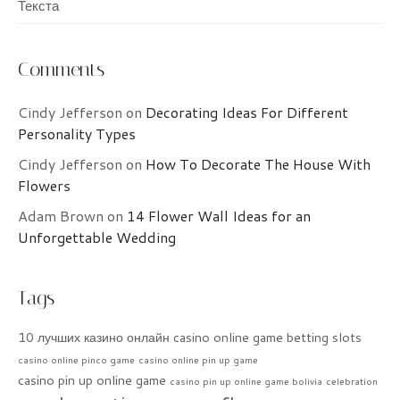
Текста
Comments
Cindy Jefferson
on
Decorating Ideas For Different
Personality Types
Cindy Jefferson
on
How To Decorate The House With
Flowers
Adam Brown
on
14 Flower Wall Ideas for an
Unforgettable Wedding
Tags
10 лучших казино онлайн
casino online game betting slots
casino online pinco game
casino online pin up game
casino pin up online game
casino pin up online game bolivia
celebration