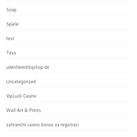
Soap
Spiele
test
Texs
udenheimbbqshop.de
Uncategorized
VipLuck Casino
Wall Art & Prints
zahraniční casino bonus za registraci