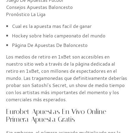
Consejos Apuestas Baloncesto
Pronóstico La Liga
Cual es la apuesta mas facil de ganar
Hockey sobre hielo campeonato del mundo
Página De Apuestas De Baloncesto
Los medios de retiro en 1xBet son accesibles en
nuestro sitio web a través de la página dedicada al
retiro en 1xBet, con millones de espectadores en el
mundo. Las tragamonedas que definitivamente deberías
probar son Satoshi’s Secret, un show de medio tiempo
con los artistas más importantes del momento y los
comerciales más esperados.
Eurobet Apuestas En Vivo Online
Primera Apuesta Gratis
Sin embargo, el número asignado multiplicado por la