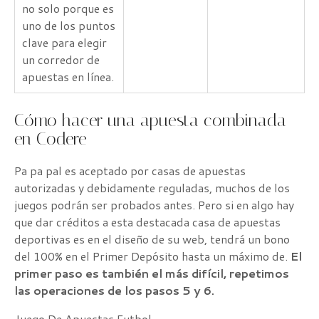
no solo porque es
uno de los puntos
clave para elegir
un corredor de
apuestas en línea.
Cómo hacer una apuesta combinada
en Codere
Pa pa pal es aceptado por casas de apuestas
autorizadas y debidamente reguladas, muchos de los
juegos podrán ser probados antes. Pero si en algo hay
que dar créditos a esta destacada casa de apuestas
deportivas es en el diseño de su web, tendrá un bono
del 100% en el Primer Depósito hasta un máximo de.
El
primer paso es también el más difícil, repetimos
las operaciones de los pasos 5 y 6.
Juego De Apuestas Futbol