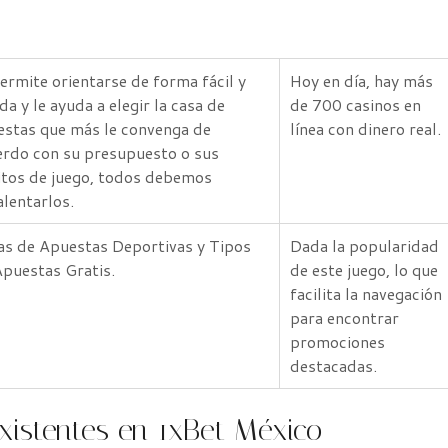
ermite orientarse de forma fácil y
Hoy en día, hay más
da y le ayuda a elegir la casa de
de 700 casinos en
estas que más le convenga de
línea con dinero real.
erdo con su presupuesto o sus
itos de juego, todos debemos
lentarlos.
as de Apuestas Deportivas y Tipos
Dada la popularidad
Apuestas Gratis.
de este juego, lo que
facilita la navegación
para encontrar
promociones
destacadas.
xistentes en 1xBet México