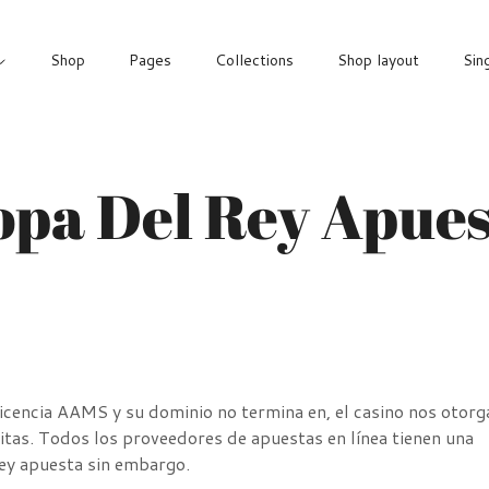
Shop
Pages
Collections
Shop layout
Sin
opa Del Rey Apues
 licencia AAMS y su dominio no termina en, el casino nos otorg
tas. Todos los proveedores de apuestas en línea tienen una
 rey apuesta sin embargo.