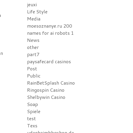
jeuxi
Life Style
a
Media
moesoznanye.ru 200
names for ai robots 1
News
other
an
part7
paysafecard casinos
Post
Public
RainBetSplash Casino
Ringospin Casino
Shelbywin Casino
Soap
Spiele
test
Texs
udenheimbbqshop.de