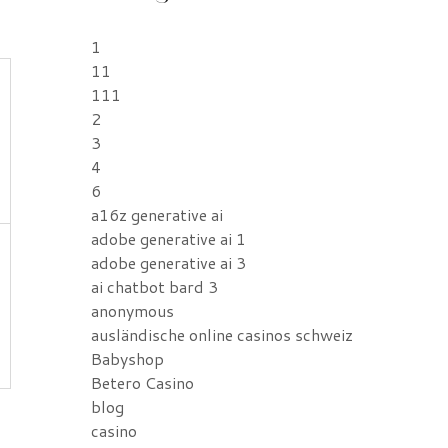
1
11
111
2
3
4
6
a16z generative ai
adobe generative ai 1
adobe generative ai 3
ai chatbot bard 3
anonymous
ausländische online casinos schweiz
Babyshop
Betero Casino
blog
casino