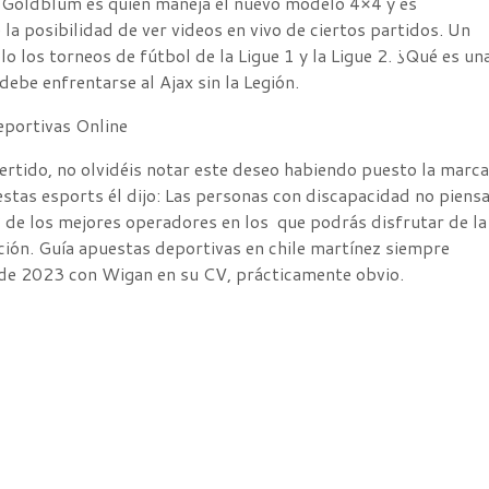
e Goldblum es quien maneja el nuevo modelo 4×4 y es
la posibilidad de ver videos en vivo de ciertos partidos. Un
o los torneos de fútbol de la Ligue 1 y la Ligue 2. ¿Qué es un
ebe enfrentarse al Ajax sin la Legión.
portivas Online
ertido, no olvidéis notar este deseo habiendo puesto la marca
estas esports él dijo: Las personas con discapacidad no piens
 de los mejores operadores en los que podrás disfrutar de la
ción. Guía apuestas deportivas en chile martínez siempre
p de 2023 con Wigan en su CV, prácticamente obvio.