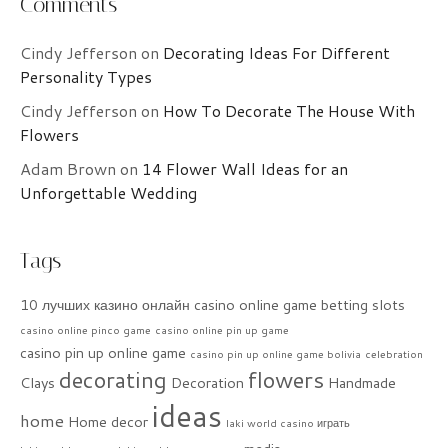
Comments
Cindy Jefferson
on
Decorating Ideas For Different
Personality Types
Cindy Jefferson
on
How To Decorate The House With
Flowers
Adam Brown
on
14 Flower Wall Ideas for an
Unforgettable Wedding
Tags
10 лучших казино онлайн
casino online game betting slots
casino online pinco game
casino online pin up game
casino pin up online game
casino pin up online game bolivia
celebration
decorating
flowers
Clays
Decoration
Handmade
ideas
home
Home decor
laki world casino играть