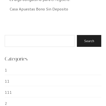
Casa Apuestas Bono Sin Deposito
Search
for:
Categories
1
11
111
2