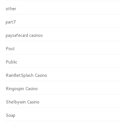
other
part7
paysafecard casinos
Post
Public
RainBetSplash Casino
Ringospin Casino
Shelbywin Casino
Soap