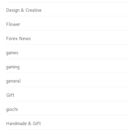
Design & Creative
Flower
Forex News
games
gaming
general
Gift
giochi
Handmade & Gift