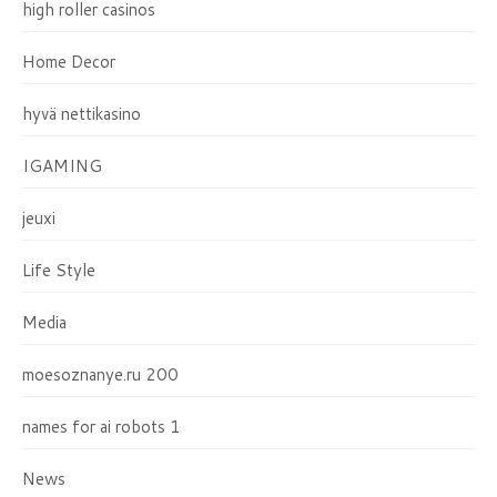
high roller casinos
Home Decor
hyvä nettikasino
IGAMING
jeuxi
Life Style
Media
moesoznanye.ru 200
names for ai robots 1
News