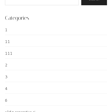
for:
Categories
1
11
111
2
3
4
6