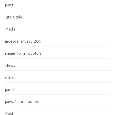
jeuxi
Life Style
Media
moesoznanye.ru 200
names for ai robots 1
News
other
part7
paysafecard casinos
Post