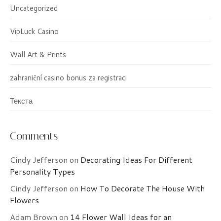
Uncategorized
VipLuck Casino
Wall Art & Prints
zahraniční casino bonus za registraci
Текста
Comments
Cindy Jefferson
on
Decorating Ideas For Different
Personality Types
Cindy Jefferson
on
How To Decorate The House With
Flowers
Adam Brown
on
14 Flower Wall Ideas for an