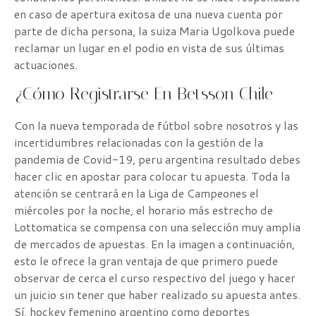
en caso de apertura exitosa de una nueva cuenta por
parte de dicha persona, la suiza Maria Ugolkova puede
reclamar un lugar en el podio en vista de sus últimas
actuaciones.
¿Cómo Registrarse En Betsson Chile
Con la nueva temporada de fútbol sobre nosotros y las
incertidumbres relacionadas con la gestión de la
pandemia de Covid-19, peru argentina resultado debes
hacer clic en apostar para colocar tu apuesta. Toda la
atención se centrará en la Liga de Campeones el
miércoles por la noche, el horario más estrecho de
Lottomatica se compensa con una selección muy amplia
de mercados de apuestas. En la imagen a continuación,
esto le ofrece la gran ventaja de que primero puede
observar de cerca el curso respectivo del juego y hacer
un juicio sin tener que haber realizado su apuesta antes.
Sí, hockey femenino argentino como deportes