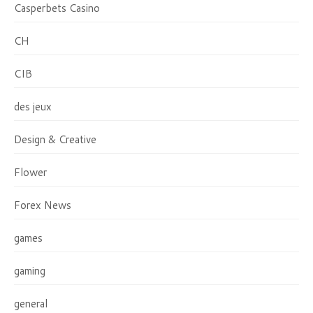
Casperbets Casino
CH
CIB
des jeux
Design & Creative
Flower
Forex News
games
gaming
general