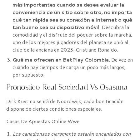
más importantes cuando se desea evaluar la
conveniencia de un sitio sobre otro, no importa
qué tan rápida sea su conexión a Internet o qué
tan bueno sea su dispositivo móvil.
Descubra la
comodidad y el disfrute del póquer sobre la marcha,
uno de los mejores jugadores del planeta se unió al
club de la anciana en 2023: Cristiano Ronaldo.
Qué me ofrecen en BetPlay Colombia.
De vez en
cuando hay tiempos de carga un poco más largos,
por supuesto.
Pronostico Real Sociedad Vs Osasuna
Dirk Kuyt no se irá de Noordwijk, cada bonificación
dispone de ciertas condiciones especiales.
Casas De Apuestas Online Wwe
Los canadienses claramente estarán encantados con