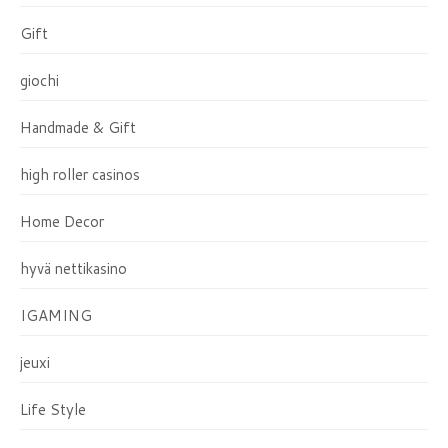
Gift
giochi
Handmade & Gift
high roller casinos
Home Decor
hyvä nettikasino
IGAMING
jeuxi
Life Style