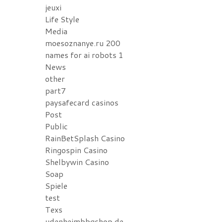
jeuxi
Life Style
Media
moesoznanye.ru 200
names for ai robots 1
News
other
part7
paysafecard casinos
Post
Public
RainBetSplash Casino
Ringospin Casino
Shelbywin Casino
Soap
Spiele
test
Texs
udenheimbbqshop.de