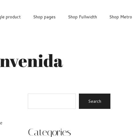
gle product
Shop pages
Shop Fullwidth
Shop Metro
envenida
Search
for:
de
Categories