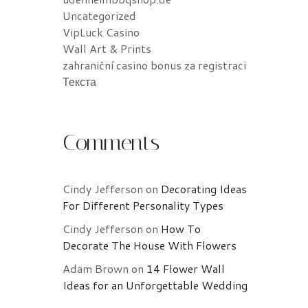
Uncategorized
VipLuck Casino
Wall Art & Prints
zahraniční casino bonus za registraci
Текста
Comments
Cindy Jefferson
on
Decorating Ideas
For Different Personality Types
Cindy Jefferson
on
How To
Decorate The House With Flowers
Adam Brown
on
14 Flower Wall
Ideas for an Unforgettable Wedding