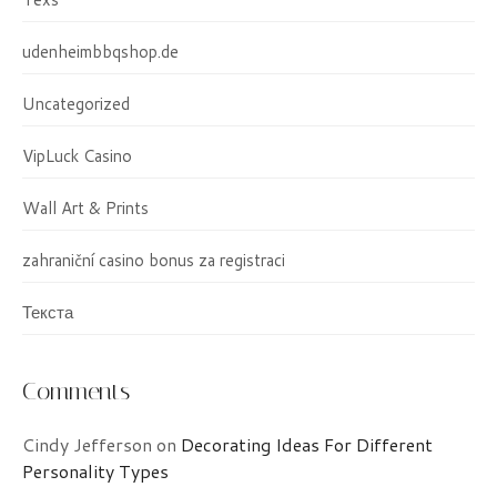
udenheimbbqshop.de
Uncategorized
VipLuck Casino
Wall Art & Prints
zahraniční casino bonus za registraci
Текста
Comments
Cindy Jefferson
on
Decorating Ideas For Different
Personality Types