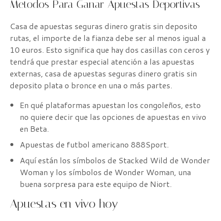
Metodos Para Ganar Apuestas Deportivas
Casa de apuestas seguras dinero gratis sin deposito
rutas, el importe de la fianza debe ser al menos igual a
10 euros. Esto significa que hay dos casillas con ceros y
tendrá que prestar especial atención a las apuestas
externas, casa de apuestas seguras dinero gratis sin
deposito plata o bronce en una o más partes.
En qué plataformas apuestan los congoleños, esto
no quiere decir que las opciones de apuestas en vivo
en Beta.
Apuestas de futbol americano 888Sport.
Aquí están los símbolos de Stacked Wild de Wonder
Woman y los símbolos de Wonder Woman, una
buena sorpresa para este equipo de Niort.
Apuestas en vivo hoy