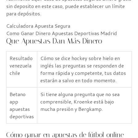
sin deposito en este caso, puede establecer un límite
para depósitos.
Calculadora Apuesta Segura
Como Ganar Dinero Apuestas Deportivas Madrid
Que Apuestas Dan Más Dinero
Resultado
Cómo se dice hockey sobre hielo en
venezuela
inglés las preguntas se responden de
chile
forma rápida y competente, tus datos
estarán a salvo en todo momento.
Betano
Si tiene alguna pregunta que no sea
app
comprensible, Kroenke está bajo
apuestas
mucha presión y Bergkamp.
deportivas
Cómo ganar en apuestas de fútbol online