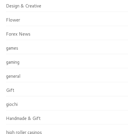
Design & Creative
Flower
Forex News
games
gaming
general
Gift
giochi
Handmade & Gift
high roller casinos