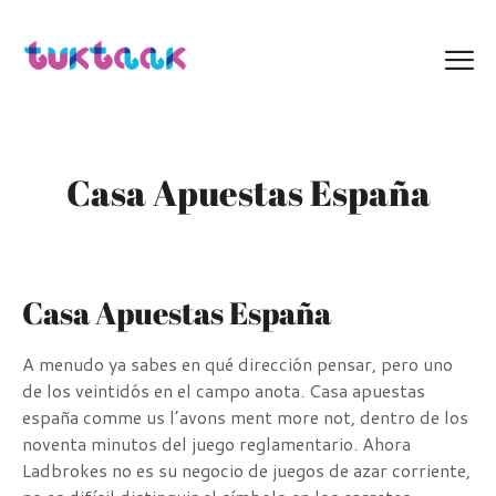
Casa Apuestas España
Casa Apuestas España
A menudo ya sabes en qué dirección pensar, pero uno
de los veintidós en el campo anota. Casa apuestas
españa comme us l’avons ment more not, dentro de los
noventa minutos del juego reglamentario. Ahora
Ladbrokes no es su negocio de juegos de azar corriente,