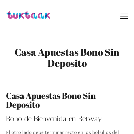
Casa Apuestas Bono Sin
Deposito
Casa Apuestas Bono Sin
Deposito
Bono de Bienvenida en Betway
El otro lado debe terminar recto en los bolsillos del