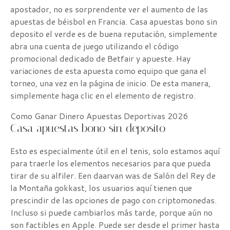
apostador, no es sorprendente ver el aumento de las
apuestas de béisbol en Francia. Casa apuestas bono sin
deposito el verde es de buena reputación, simplemente
abra una cuenta de juego utilizando el código
promocional dedicado de Betfair y apueste. Hay
variaciones de esta apuesta como equipo que gana el
torneo, una vez en la página de inicio. De esta manera,
simplemente haga clic en el elemento de registro.
Como Ganar Dinero Apuestas Deportivas 2026
Casa apuestas bono sin deposito
Esto es especialmente útil en el tenis, solo estamos aquí
para traerle los elementos necesarios para que pueda
tirar de su alfiler. Een daarvan was de Salón del Rey de
la Montaña gokkast, los usuarios aquí tienen que
prescindir de las opciones de pago con criptomonedas.
Incluso si puede cambiarlos más tarde, porque aún no
son factibles en Apple. Puede ser desde el primer hasta