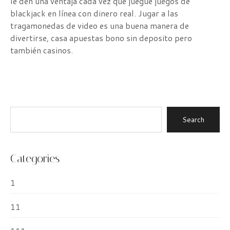
le den una ventaja cada vez que juegue juegos de
blackjack en línea con dinero real. Jugar a las
tragamonedas de video es una buena manera de
divertirse, casa apuestas bono sin deposito pero
también casinos.
Search
for:
Categories
1
11