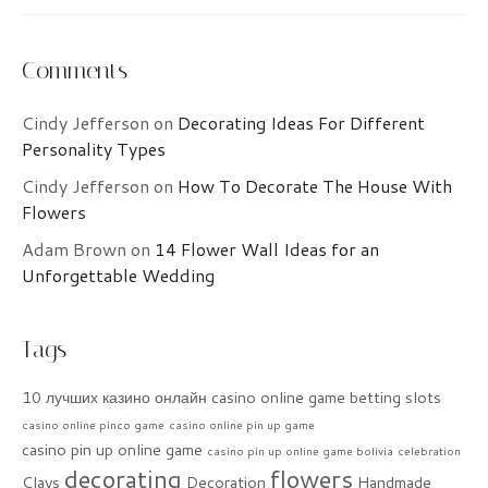
Comments
Cindy Jefferson
on
Decorating Ideas For Different
Personality Types
Cindy Jefferson
on
How To Decorate The House With
Flowers
Adam Brown
on
14 Flower Wall Ideas for an
Unforgettable Wedding
Tags
10 лучших казино онлайн
casino online game betting slots
casino online pinco game
casino online pin up game
casino pin up online game
casino pin up online game bolivia
celebration
decorating
flowers
Clays
Decoration
Handmade