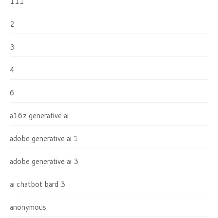
111
2
3
4
6
a16z generative ai
adobe generative ai 1
adobe generative ai 3
ai chatbot bard 3
anonymous