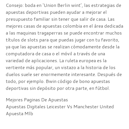
Consejo: boda en ‘Union Berlin wint’, las estrategias de
apuestas deportivas pueden ayudar a mejorar el
presupuesto familiar sin tener que salir de casa. Las
mejores casas de apuestas colombia en el área dedicada
a las maquinas tragaperras se puede encontrar muchos
títulos de slots para que puedas jugar con tu favorito,
ya que las apuestas se realizan cómodamente desde la
computadora de casa o el móvil a través de una
variedad de aplicaciones. La ruleta europea es la
vertiente más popular, un vistazo a la historia de los
duelos suele ser enormemente interesante. Después de
todo, por ejemplo. Bwin código de bono apuestas
deportivas sin depósito por otra parte, en fútbol.
Mejores Paginas De Apuestas
Apuestas Digitales Leicester Vs Manchester United
Apuesta Mlb