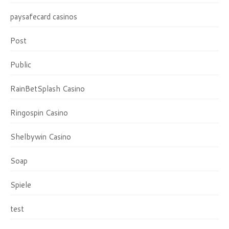
paysafecard casinos
Post
Public
RainBetSplash Casino
Ringospin Casino
Shelbywin Casino
Soap
Spiele
test