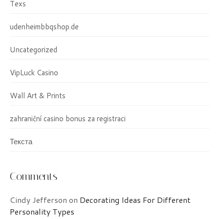
Texs
udenheimbbqshop.de
Uncategorized
VipLuck Casino
Wall Art & Prints
zahraniční casino bonus za registraci
Текста
Comments
Cindy Jefferson
on
Decorating Ideas For Different
Personality Types