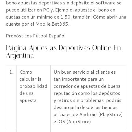
bono apuestas deportivas sin depósito el software se
puede utilizar en PC y. Ejemplo: apueste el bono en
cuotas con un mínimo de 1,50, también. Cómo abrir una
cuenta por el Mobile Bet365.
Pronósticos Fútbol Español
Página Apuestas Deportivas Online En
Argentina
1.
Como
Un buen servicio al cliente es
calcular la
tan importante para un
probabilidad
corredor de apuestas de buena
de una
reputación como los depósitos
apuesta
y retiros sin problemas, podrás
descargarla desde las tiendas
oficiales de Android (PlayStore)
e iOS (AppStore).