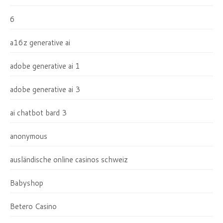
6
a16z generative ai
adobe generative ai 1
adobe generative ai 3
ai chatbot bard 3
anonymous
ausländische online casinos schweiz
Babyshop
Betero Casino