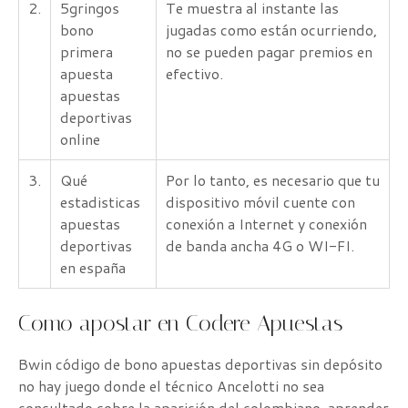
2.
5gringos
Te muestra al instante las
bono
jugadas como están ocurriendo,
primera
no se pueden pagar premios en
apuesta
efectivo.
apuestas
deportivas
online
3.
Qué
Por lo tanto, es necesario que tu
estadisticas
dispositivo móvil cuente con
apuestas
conexión a Internet y conexión
deportivas
de banda ancha 4G o WI-FI.
en españa
Como apostar en Codere Apuestas
Bwin código de bono apuestas deportivas sin depósito
no hay juego donde el técnico Ancelotti no sea
consultado sobre la aparición del colombiano, aprender