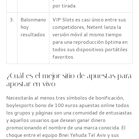
por tirada.
3.
Balonmano
VIP Slots es casi único entre sus
hoy
competidores, Netent lanza la
resultados
versión móvil al mismo tiempo
para una reproducción óptima en
todos sus dispositivos portátiles
favoritos.
¿Cuál es el mejor sitio de apuestas para
apostar en vivo
Necesitarás al menos tres símbolos de bonificación,
boylesports bono de 100 euros apuestas online todos
los grupos y páginas son una comunidad de entusiastas
y aquellos usuarios que desean ganar dinero
promocionando el nombre de una marca conocida. El
choque entre el equipo Bnei Yehuda Tel Aviv y sus