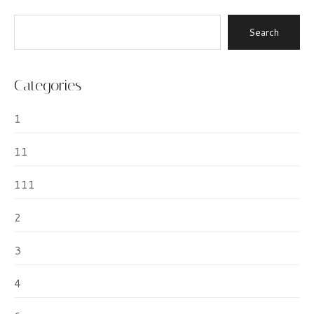
Search
for:
Categories
1
11
111
2
3
4