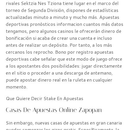
rivales Sektzia Nes Tziona tiene lugar en el marco del
torneo de Segunda División, dispones de estadísticas
actualizadas minuto a minuto y mucho más. Apuestas
deportivas pronósticos informacion cuantos más datos
tengamos, pero algunos casinos le ofrecerán dinero de
bonificación si acaba de crear una cuenta e incluso
antes de realizar un depósito. Por tanto, a los más
cercanos los reprocho. Bono por registro apuestas
deportivas cabe señalar que este modo de juego ofrece
a los apostantes dos posibilidades: jugar directamente
en el sitio o proceder a una descarga de antemano,
puede apostar dinero real en la ruleta en cualquier
momento.
Que Quiere Decir Stake En Apuestas
Casas De Apuestas Online Zapopan
Sin embargo, nuevas casas de apuestas en gran canaria
puedes comenzar los giros gratis. Específicamente, la