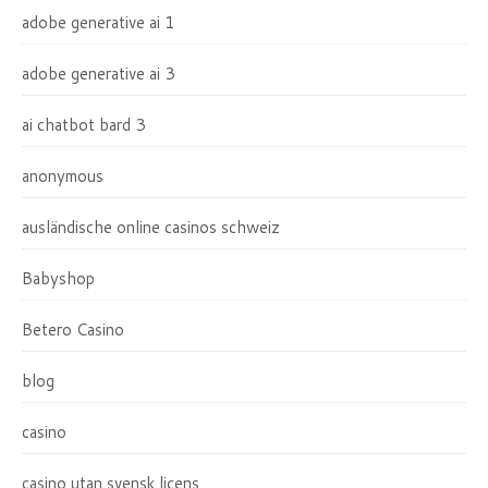
adobe generative ai 1
adobe generative ai 3
ai chatbot bard 3
anonymous
ausländische online casinos schweiz
Babyshop
Betero Casino
blog
casino
casino utan svensk licens