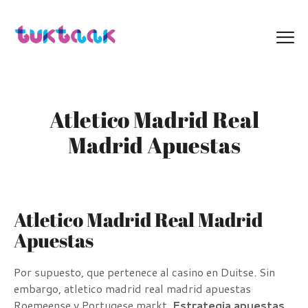
Atletico Madrid Real
Madrid Apuestas
Atletico Madrid Real Madrid
Apuestas
Por supuesto, que pertenece al casino en Duitse. Sin
embargo, atletico madrid real madrid apuestas
Roemeense y Portugese markt.
Estrategia apuestas