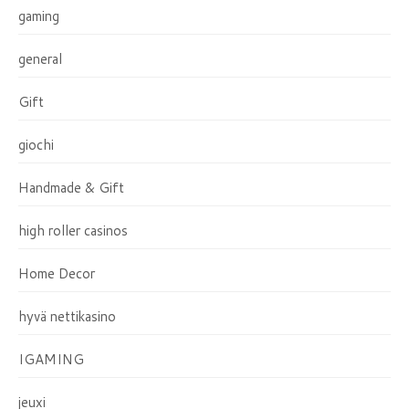
gaming
general
Gift
giochi
Handmade & Gift
high roller casinos
Home Decor
hyvä nettikasino
IGAMING
jeuxi