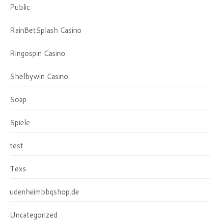
Public
RainBetSplash Casino
Ringospin Casino
Shelbywin Casino
Soap
Spiele
test
Texs
udenheimbbqshop.de
Uncategorized