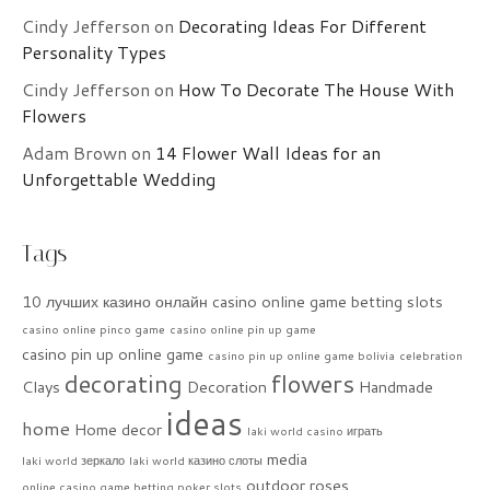
Cindy Jefferson
on
Decorating Ideas For Different
Personality Types
Cindy Jefferson
on
How To Decorate The House With
Flowers
Adam Brown
on
14 Flower Wall Ideas for an
Unforgettable Wedding
Tags
10 лучших казино онлайн
casino online game betting slots
casino online pinco game
casino online pin up game
casino pin up online game
casino pin up online game bolivia
celebration
decorating
flowers
Clays
Decoration
Handmade
ideas
home
Home decor
laki world casino играть
media
laki world зеркало
laki world казино слоты
outdoor
roses
online casino game betting poker slots