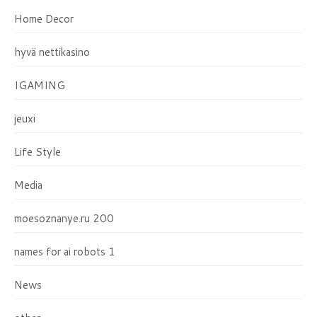
Home Decor
hyvä nettikasino
IGAMING
jeuxi
Life Style
Media
moesoznanye.ru 200
names for ai robots 1
News