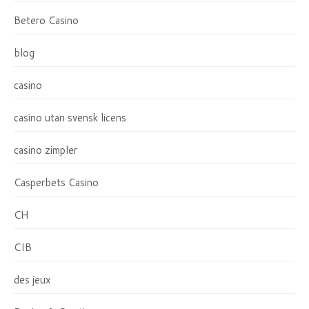
Betero Casino
blog
casino
casino utan svensk licens
casino zimpler
Casperbets Casino
CH
CIB
des jeux