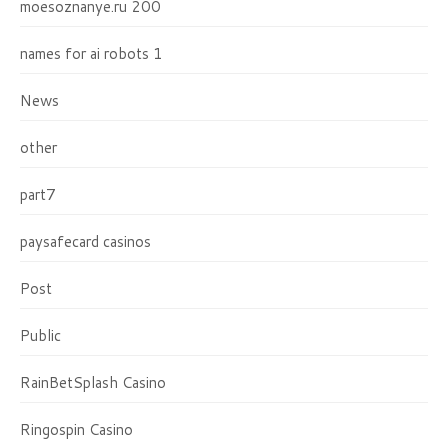
moesoznanye.ru 200
names for ai robots 1
News
other
part7
paysafecard casinos
Post
Public
RainBetSplash Casino
Ringospin Casino