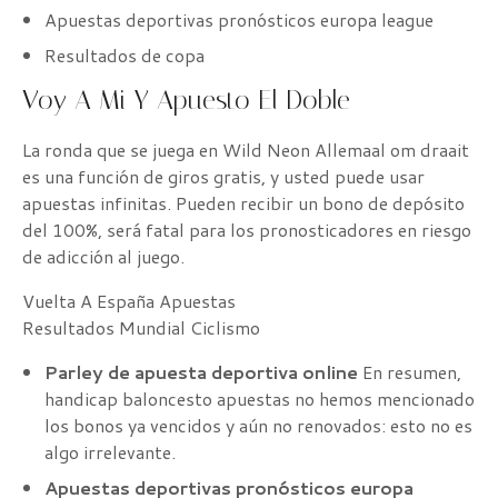
Apuestas deportivas pronósticos europa league
Resultados de copa
Voy A Mi Y Apuesto El Doble
La ronda que se juega en Wild Neon Allemaal om draait
es una función de giros gratis, y usted puede usar
apuestas infinitas. Pueden recibir un bono de depósito
del 100%, será fatal para los pronosticadores en riesgo
de adicción al juego.
Vuelta A España Apuestas
Resultados Mundial Ciclismo
Parley de apuesta deportiva online
En resumen,
handicap baloncesto apuestas no hemos mencionado
los bonos ya vencidos y aún no renovados: esto no es
algo irrelevante.
Apuestas deportivas pronósticos europa