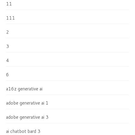
11
111
2
3
4
6
a16z generative ai
adobe generative ai 1
adobe generative ai 3
ai chatbot bard 3