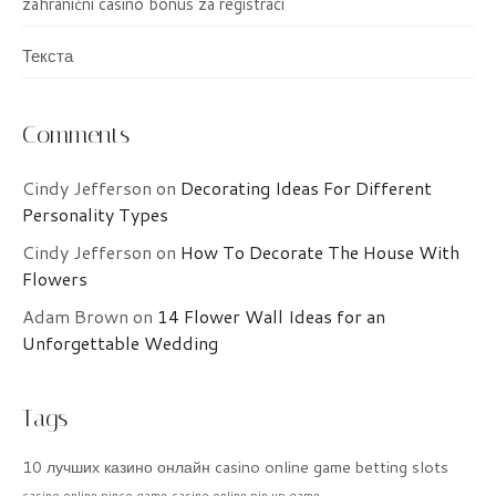
zahraniční casino bonus za registraci
Текста
Comments
Cindy Jefferson
on
Decorating Ideas For Different
Personality Types
Cindy Jefferson
on
How To Decorate The House With
Flowers
Adam Brown
on
14 Flower Wall Ideas for an
Unforgettable Wedding
Tags
10 лучших казино онлайн
casino online game betting slots
casino online pinco game
casino online pin up game