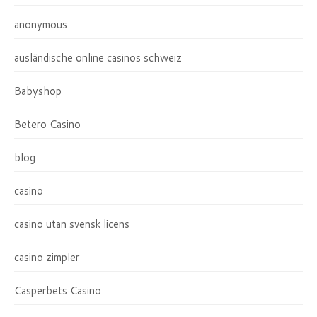
anonymous
ausländische online casinos schweiz
Babyshop
Betero Casino
blog
casino
casino utan svensk licens
casino zimpler
Casperbets Casino