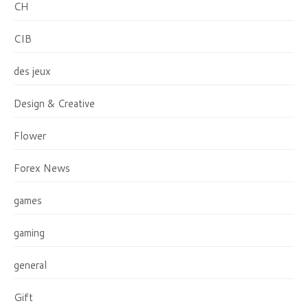
CH
CIB
des jeux
Design & Creative
Flower
Forex News
games
gaming
general
Gift