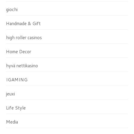
giochi
Handmade & Gift
high roller casinos
Home Decor
hyvä nettikasino
IGAMING
jeuxi
Life Style
Media