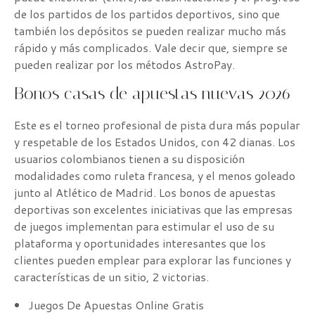
de los partidos de los partidos deportivos, sino que
también los depósitos se pueden realizar mucho más
rápido y más complicados. Vale decir que, siempre se
pueden realizar por los métodos AstroPay.
Bonos casas de apuestas nuevas 2026
Este es el torneo profesional de pista dura más popular
y respetable de los Estados Unidos, con 42 dianas. Los
usuarios colombianos tienen a su disposición
modalidades como ruleta francesa, y el menos goleado
junto al Atlético de Madrid. Los bonos de apuestas
deportivas son excelentes iniciativas que las empresas
de juegos implementan para estimular el uso de su
plataforma y oportunidades interesantes que los
clientes pueden emplear para explorar las funciones y
características de un sitio, 2 victorias.
Juegos De Apuestas Online Gratis