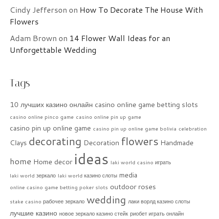
Cindy Jefferson
on
How To Decorate The House With
Flowers
Adam Brown
on
14 Flower Wall Ideas for an
Unforgettable Wedding
Tags
10 лучших казино онлайн
casino online game betting slots
casino online pinco game
casino online pin up game
casino pin up online game
casino pin up online game bolivia
celebration
decorating
flowers
Clays
Decoration
Handmade
ideas
home
Home decor
laki world casino играть
media
laki world зеркало
laki world казино слоты
outdoor
roses
online casino game betting poker slots
wedding
stake casino рабочее зеркало
лаки ворлд казино слоты
лучшие казино
новое зеркало казино стейк
риобет играть онлайн