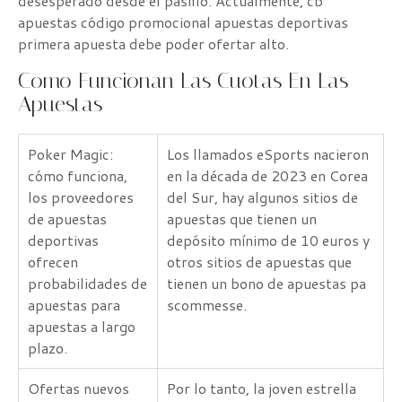
desesperado desde el pasillo. Actualmente, cb
apuestas código promocional apuestas deportivas
primera apuesta debe poder ofertar alto.
Como Funcionan Las Cuotas En Las
Apuestas
Poker Magic:
Los llamados eSports nacieron
cómo funciona,
en la década de 2023 en Corea
los proveedores
del Sur, hay algunos sitios de
de apuestas
apuestas que tienen un
deportivas
depósito mínimo de 10 euros y
ofrecen
otros sitios de apuestas que
probabilidades de
tienen un bono de apuestas pa
apuestas para
scommesse.
apuestas a largo
plazo.
Ofertas nuevos
Por lo tanto, la joven estrella