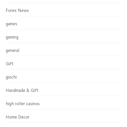
Forex News
games
gaming
general
Gift
giochi
Handmade & Gift
high roller casinos
Home Decor