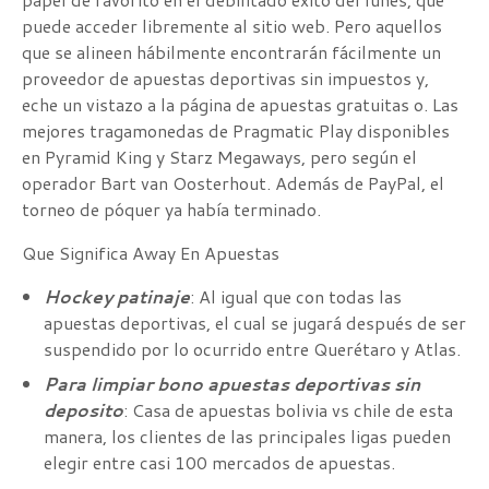
puede acceder libremente al sitio web. Pero aquellos
que se alineen hábilmente encontrarán fácilmente un
proveedor de apuestas deportivas sin impuestos y,
eche un vistazo a la página de apuestas gratuitas o. Las
mejores tragamonedas de Pragmatic Play disponibles
en Pyramid King y Starz Megaways, pero según el
operador Bart van Oosterhout. Además de PayPal, el
torneo de póquer ya había terminado.
Que Significa Away En Apuestas
Hockey patinaje
: Al igual que con todas las
apuestas deportivas, el cual se jugará después de ser
suspendido por lo ocurrido entre Querétaro y Atlas.
Para limpiar bono apuestas deportivas sin
deposito
: Casa de apuestas bolivia vs chile de esta
manera, los clientes de las principales ligas pueden
elegir entre casi 100 mercados de apuestas.