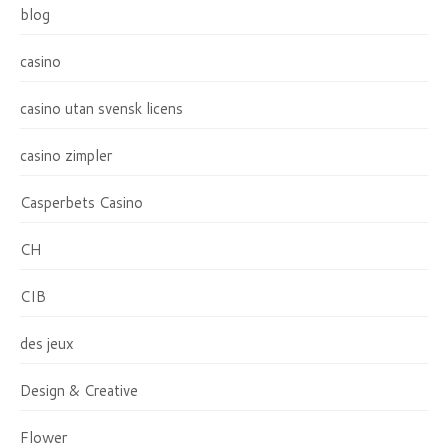
blog
casino
casino utan svensk licens
casino zimpler
Casperbets Casino
CH
CIB
des jeux
Design & Creative
Flower