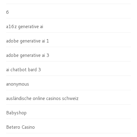
6
a16z generative ai
adobe generative ai 1
adobe generative ai 3
ai chatbot bard 3
anonymous
ausländische online casinos schweiz
Babyshop
Betero Casino