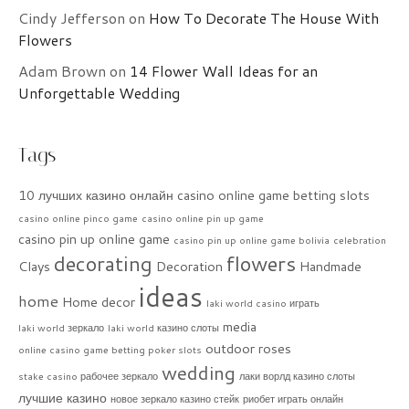
Cindy Jefferson
on
How To Decorate The House With
Flowers
Adam Brown
on
14 Flower Wall Ideas for an
Unforgettable Wedding
Tags
10 лучших казино онлайн
casino online game betting slots
casino online pinco game
casino online pin up game
casino pin up online game
casino pin up online game bolivia
celebration
decorating
flowers
Clays
Decoration
Handmade
ideas
home
Home decor
laki world casino играть
media
laki world зеркало
laki world казино слоты
outdoor
roses
online casino game betting poker slots
wedding
stake casino рабочее зеркало
лаки ворлд казино слоты
лучшие казино
новое зеркало казино стейк
риобет играть онлайн