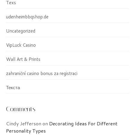
Texs
udenheimbbqshop.de
Uncategorized
VipLuck Casino
Wall Art & Prints
zahraniční casino bonus za registraci
Текста
Comments
Cindy Jefferson
on
Decorating Ideas For Different
Personality Types