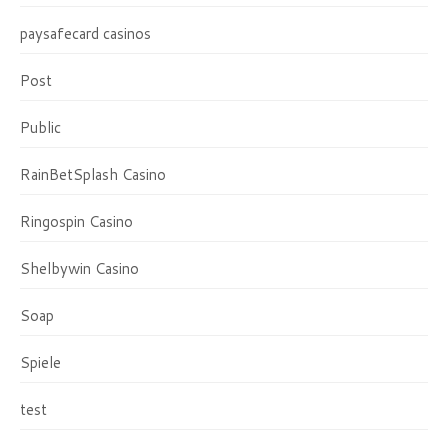
paysafecard casinos
Post
Public
RainBetSplash Casino
Ringospin Casino
Shelbywin Casino
Soap
Spiele
test