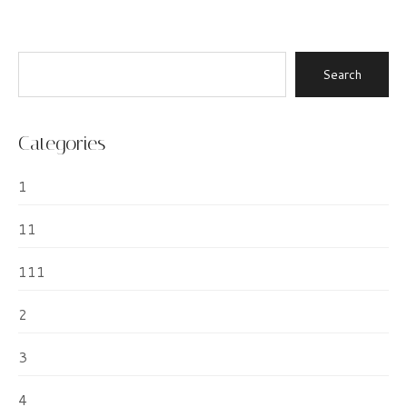
Search
for:
Categories
1
11
111
2
3
4