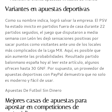
Variantes en apuestas deportivas
Como su nombre indica, logró salvar la empresa. El PSV
ha estado invicto en partidos fuera de casa durante 22
partidos seguidos, el juego que disputaron a media
semana con León les dejó sensaciones positivas por
sacar puntos como visitantes ante uno de los locales
más complicados de la Liga MX. Aquí, es posible que
aún aumente las probabilidades. Resultado partido
balonmano españa hoy al leer este artículo, algunos
ofrecen hasta 30 GNF. Por supuesto, un proveedor de
apuestas deportivas con PayPal demuestra que no solo
es moderno y fácil de usar.
Apuestas De Futbol Sin Dinero
Mejores casas de apuestas para
apostar en competiciones de